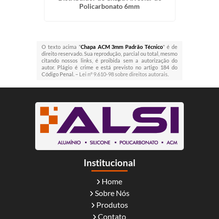
Policarbonato 6mm
O texto acima "
Chapa ACM 3mm Padrão Técnico
" é de
direito reservado. Sua reprodução, parcial ou total, mesmo
citando nossos links, é proibida sem a autorização do
autor. Plágio é crime e está previsto no artigo 184 do
Código Penal. –
Lei n° 9.610-98 sobre direitos autorais
.
Institucional
Home
Sobre Nós
Produtos
Contato