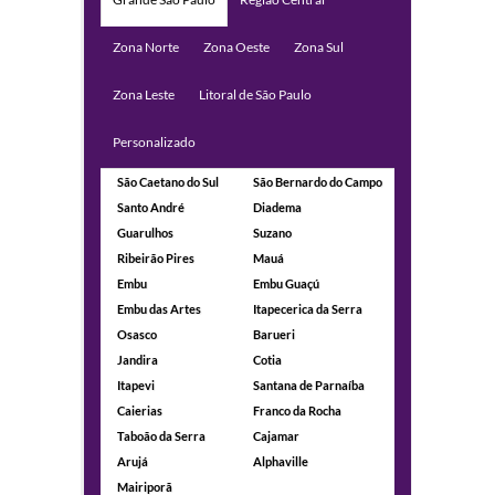
Zona Norte
Zona Oeste
Zona Sul
Zona Leste
Litoral de São Paulo
Personalizado
São Caetano do Sul
São Bernardo do Campo
Santo André
Diadema
Guarulhos
Suzano
Ribeirão Pires
Mauá
Embu
Embu Guaçú
Embu das Artes
Itapecerica da Serra
Osasco
Barueri
Jandira
Cotia
Itapevi
Santana de Parnaíba
Caierias
Franco da Rocha
Taboão da Serra
Cajamar
Arujá
Alphaville
Mairiporã