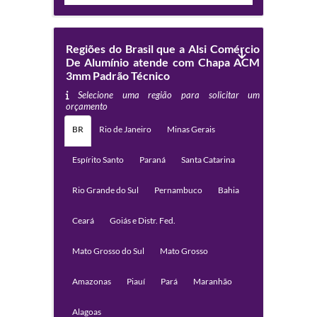
Regiões do Brasil que a Alsi Comércio
De Alumínio atende com Chapa ACM
3mm Padrão Técnico
Selecione uma região para solicitar um
orçamento
BR
Rio de Janeiro
Minas Gerais
Espírito Santo
Paraná
Santa Catarina
Rio Grande do Sul
Pernambuco
Bahia
Ceará
Goiás e Distr. Fed.
Mato Grosso do Sul
Mato Grosso
Amazonas
Piauí
Pará
Maranhão
Alagoas