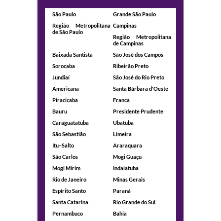
São Paulo
Grande São Paulo
Região Metropolitana
Campinas
de São Paulo
Região Metropolitana
de Campinas
Baixada Santista
São José dos Campos
Sorocaba
Ribeirão Preto
Jundiaí
São José do Rio Preto
Americana
Santa Bárbara d'Oeste
Piracicaba
Franca
Bauru
Presidente Prudente
Caraguatatuba
Ubatuba
São Sebastião
Limeira
Itu–Salto
Araraquara
São Carlos
Mogi Guaçu
Mogi Mirim
Indaiatuba
Rio de Janeiro
Minas Gerais
Espírito Santo
Paraná
Santa Catarina
Rio Grande do Sul
Pernambuco
Bahia