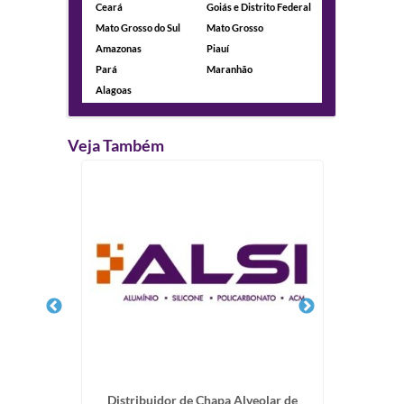
Ceará
Goiás e Distrito Federal
Mato Grosso do Sul
Mato Grosso
Amazonas
Piauí
Pará
Maranhão
Alagoas
Veja Também
encial
Distribuidor de Chapa Alveolar de
Chapa Co