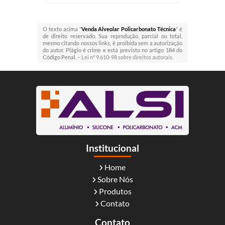
O texto acima "
Venda Alveolar Policarbonato Técnica
" é
de direito reservado. Sua reprodução, parcial ou total,
mesmo citando nossos links, é proibida sem a autorização
do autor. Plágio é crime e está previsto no artigo 184 do
Código Penal. –
Lei n° 9.610-98 sobre direitos autorais
.
Institucional
Home
Sobre Nós
Produtos
Contato
Contato