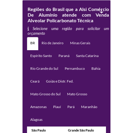
Regiões do Brasil que a Alsi Comércio
De Alumínio atende com Venda
Alveolar Policarbonato Técnica
Selecione uma região para solicitar um
orçamento
BR
Rio de Janeiro
Minas Gerais
Espírito Santo
Paraná
Santa Catarina
Rio Grande do Sul
Pernambuco
Bahia
Ceará
Goiás e Distr. Fed.
Mato Grosso do Sul
Mato Grosso
Amazonas
Piauí
Pará
Maranhão
Alagoas
São Paulo
Grande São Paulo