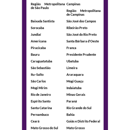
Região Metropolitana
Campinas
de São Paulo
Região Metropolitana
de Campinas
Baixada Santista
São José dos Campos
Sorocaba
Ribeirão Preto
Jundiaí
São José do Rio Preto
Americana
Santa Bárbara d'Oeste
Piracicaba
Franca
Bauru
Presidente Prudente
Caraguatatuba
Ubatuba
São Sebastião
Limeira
Itu–Salto
Araraquara
São Carlos
Mogi Guaçu
Mogi Mirim
Indaiatuba
Rio de Janeiro
Minas Gerais
Espírito Santo
Paraná
Santa Catarina
Rio Grande do Sul
Pernambuco
Bahia
Ceará
Goiás e Distrito Federal
Mato Grosso do Sul
Mato Grosso