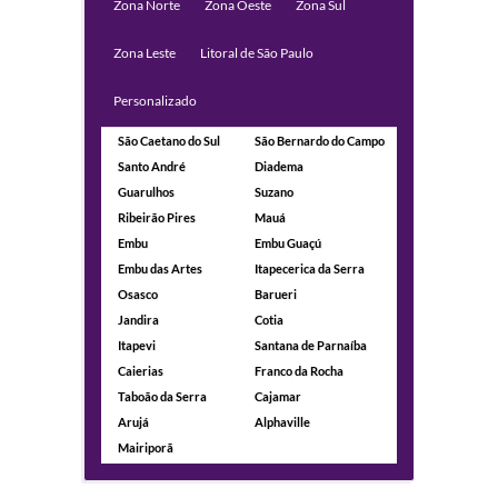
Zona Norte
Zona Oeste
Zona Sul
Zona Leste
Litoral de São Paulo
Personalizado
São Caetano do Sul
São Bernardo do Campo
Santo André
Diadema
Guarulhos
Suzano
Ribeirão Pires
Mauá
Embu
Embu Guaçú
Embu das Artes
Itapecerica da Serra
Osasco
Barueri
Jandira
Cotia
Itapevi
Santana de Parnaíba
Caierias
Franco da Rocha
Taboão da Serra
Cajamar
Arujá
Alphaville
Mairiporã