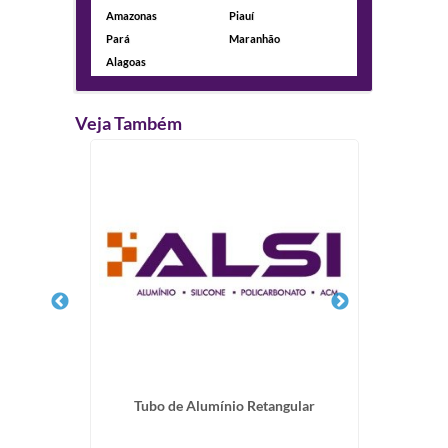
Amazonas
Piauí
Pará
Maranhão
Alagoas
Veja Também
lar Fumê
Tubo de Alumínio Retangular
Cha