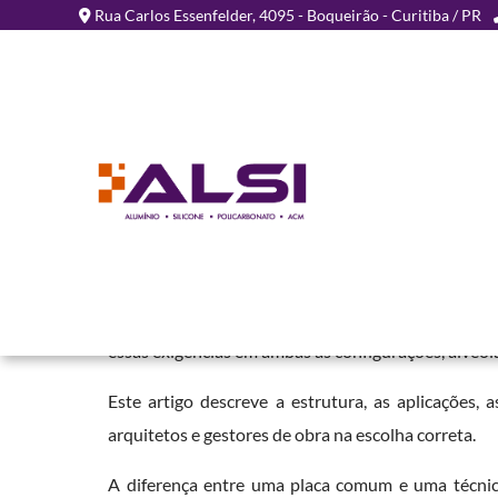
Rua Carlos Essenfelder, 4095 - Boqueirão - Curitiba / PR
Placa Técnica em Policar
Home
»
Informações
»
Placa Técnica em Policarbonato
Projetos arquitetônicos, industriais e comercia
prima superior, controle dimensional rigoroso e d
essas exigências em ambas as configurações, alveol
Este artigo descreve a estrutura, as aplicações, 
arquitetos e gestores de obra na escolha correta.
A diferença entre uma placa comum e uma técnica