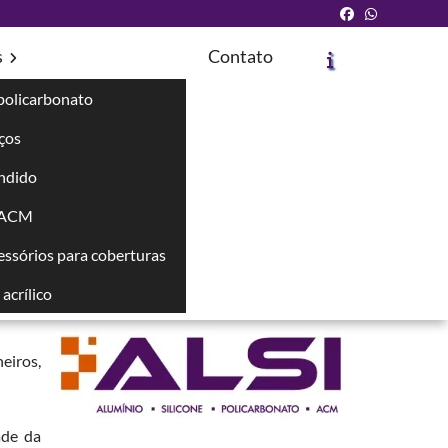
s
Contato
policarbonato
íços
Solicite um Orçamento
Chame no WhatsApp
ndido
 ACM
Informações
cessórios para coberturas
téria-
tende
acrílico
eiros,
ade da