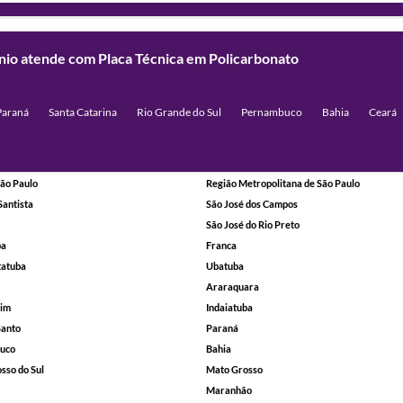
ínio atende com Placa Técnica em Policarbonato
Paraná
Santa Catarina
Rio Grande do Sul
Pernambuco
Bahia
Ceará
ão Paulo
Região Metropolitana de São Paulo
Santista
São José dos Campos
São José do Rio Preto
ba
Franca
tatuba
Ubatuba
Araraquara
rim
Indaiatuba
Santo
Paraná
uco
Bahia
sso do Sul
Mato Grosso
Maranhão