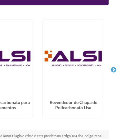
icarbonato para
Revendedor de Chapa de
Placa de
amentos
Policarbonato Lisa
do autor. Plágio é crime e está previsto no artigo 184 do Código Penal. –