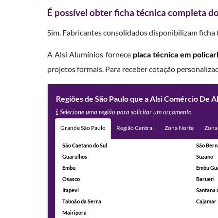
É possível obter ficha técnica completa d
Sim. Fabricantes consolidados disponibilizam ficha 
A Alsi Alumínios fornece
placa técnica em polica
projetos formais. Para receber cotação personaliza
Regiões de São Paulo que a Alsi Comércio De A
Selecione uma região para solicitar um orçamento
Grande São Paulo
Região Central
Zona Norte
Zona
São Caetano do Sul
São Bern
Guarulhos
Suzano
Embu
Embu Gu
Osasco
Barueri
Itapevi
Santana 
Taboão da Serra
Cajamar
Mairiporã