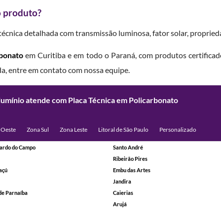
o produto?
técnica detalhada com transmissão luminosa, fator solar, propried
rbonato
em Curitiba e em todo o Paraná, com produtos certifica
da, entre em contato com nossa equipe.
lumínio atende com Placa Técnica em Policarbonato
 Oeste
Zona Sul
Zona Leste
Litoral de São Paulo
Personalizado
ardo do Campo
Santo André
Ribeirão Pires
açú
Embu das Artes
Jandira
de Parnaíba
Caierias
Arujá