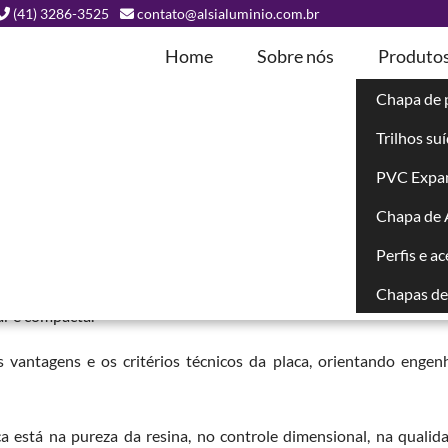
(41) 3286-3525
contato@alsialuminio.com.br
Home
Sobre nós
Produto
Chapa de 
Trilhos su
bonato
PVC Expa
Chapa de
Perfis e a
is com requisitos formais demandam materiais que combinem ma
ocumentação técnica completa. A
placa técnica em policarbonato
a
Chapas de 
ar e compacta.
as vantagens e os critérios técnicos da placa, orientando engenh
 está na pureza da resina, no controle dimensional, na qualid