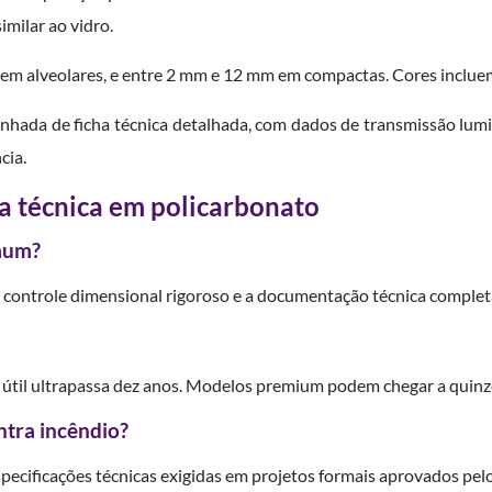
imilar ao vidro.
m alveolares, e entre 2 mm e 12 mm em compactas. Cores incluem c
hada de ficha técnica detalhada, com dados de transmissão lumin
cia.
a técnica em policarbonato
omum?
 controle dimensional rigoroso e a documentação técnica completa
a útil ultrapassa dez anos. Modelos premium podem chegar a quin
ntra incêndio?
pecificações técnicas exigidas em projetos formais aprovados pel