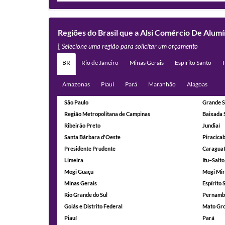
Regiões do Brasil que a Alsi Comércio De Alum
Selecione uma região para solicitar um orçamento
BR
Rio de Janeiro
Minas Gerais
Espírito Santo
Amazonas
Piauí
Pará
Maranhão
Alagoas
São Paulo
Grande S
Região Metropolitana de Campinas
Baixada 
Ribeirão Preto
Jundiaí
Santa Bárbara d'Oeste
Piracica
Presidente Prudente
Caragua
Limeira
Itu–Salto
Mogi Guaçu
Mogi Mi
Minas Gerais
Espírito 
Rio Grande do Sul
Pernamb
Goiás e Distrito Federal
Mato Gro
Piauí
Pará