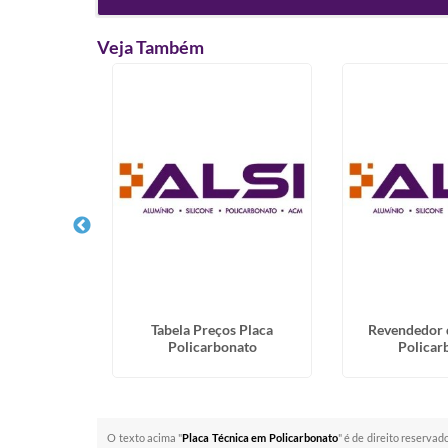
Veja Também
VC Expandido
Tabela Preços Placa
Revendedor 
a
Policarbonato
Policar
O texto acima "
Placa Técnica em Policarbonato
" é de direito reservad