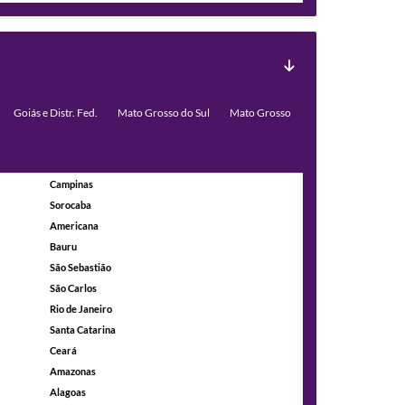
Goiás e Distr. Fed.
Mato Grosso do Sul
Mato Grosso
Campinas
Sorocaba
Americana
Bauru
São Sebastião
São Carlos
Rio de Janeiro
Santa Catarina
Ceará
Amazonas
Alagoas