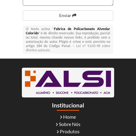
Enviar
O texto acima "
Fabrica de Policarbonato Alveolar
Colorido
" é de direito reservado. Sua reprodução, parcial
ou total, mesmo citando nossos links, é proibida sem a
autorização do autor. Plágio é crime e está previsto no
artigo 184 do Código Penal. –
Lei n° 9.610-98 sobre
direitos autorais
.
Institucional
Home
Sobre Nós
Produtos