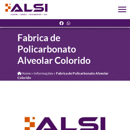
Fabrica de
Policarbonato
Alveolar Colorido
Home
»
Informações
»
Fabrica de Policarbonato Alveolar
Colorido