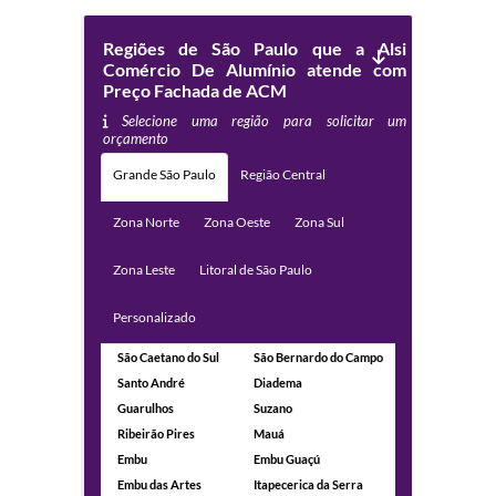
Regiões de São Paulo que a Alsi
Comércio De Alumínio atende com
Preço Fachada de ACM
Selecione uma região para solicitar um
orçamento
Grande São Paulo
Região Central
Zona Norte
Zona Oeste
Zona Sul
Zona Leste
Litoral de São Paulo
Personalizado
São Caetano do Sul
São Bernardo do Campo
Santo André
Diadema
Guarulhos
Suzano
Ribeirão Pires
Mauá
Embu
Embu Guaçú
Embu das Artes
Itapecerica da Serra