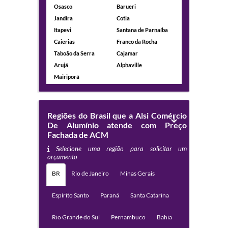
Osasco
Barueri
Jandira
Cotia
Itapevi
Santana de Parnaíba
Caierias
Franco da Rocha
Taboão da Serra
Cajamar
Arujá
Alphaville
Mairiporã
Regiões do Brasil que a Alsi Comércio
De Alumínio atende com Preço
Fachada de ACM
Selecione uma região para solicitar um
orçamento
BR
Rio de Janeiro
Minas Gerais
Espírito Santo
Paraná
Santa Catarina
Rio Grande do Sul
Pernambuco
Bahia