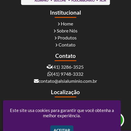
Institucional
Home
Sobre Nós
Produtos
Contato
Contato
(41) 3286-3525
(41) 9748-3332
contato@alsialuminio.com.br
Localização
Rua Carlos Essenfelder, 4095 - Boqueirão -
Curitiba / PR - CEP: 81730-060
Este site usa cookies para garantir que você obtenha a
melhor experiência.
Alsi Comércio De Alumínio - ACM e Policarbonato
ACEITAR