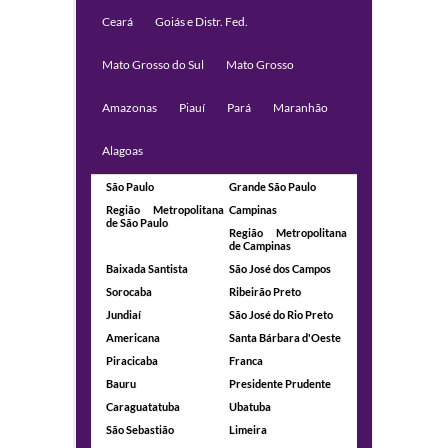
Ceará
Goiás e Distr. Fed.
Mato Grosso do Sul
Mato Grosso
Amazonas
Piauí
Pará
Maranhão
Alagoas
São Paulo
Grande São Paulo
Região Metropolitana
Campinas
de São Paulo
Região Metropolitana
de Campinas
Baixada Santista
São José dos Campos
Sorocaba
Ribeirão Preto
Jundiaí
São José do Rio Preto
Americana
Santa Bárbara d'Oeste
Piracicaba
Franca
Bauru
Presidente Prudente
Caraguatatuba
Ubatuba
São Sebastião
Limeira