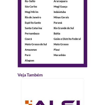
Itu–Salto
Araraquara
São Carlos
Mogi Guaçu
Mogi Mirim
Indaiatuba
Rio de Janeiro
Minas Gerais
Espírito Santo
Paraná
Santa Catarina
Rio Grande do Sul
Pernambuco
Bahia
Ceará
Goiás e Distrito Federal
Mato Grosso do Sul
Mato Grosso
Amazonas
Piauí
Pará
Maranhão
Alagoas
Veja Também