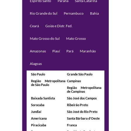
Espírito Santo
Paraná
Santa Catarina
Rio Grande do Sul
Pernambuco
Bahia
Ceará
Goiás e Distr. Fed.
Mato Grosso do Sul
Mato Grosso
Amazonas
Piauí
Pará
Maranhão
Alagoas
São Paulo
Grande São Paulo
Região Metropolitana
Campinas
de São Paulo
Região Metropolitana
de Campinas
Baixada Santista
São José dos Campos
Sorocaba
Ribeirão Preto
Jundiaí
São José do Rio Preto
Americana
Santa Bárbara d'Oeste
Piracicaba
Franca