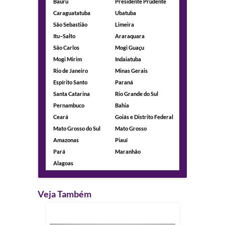
Bauru
Presidente Prudente
Caraguatatuba
Ubatuba
São Sebastião
Limeira
Itu–Salto
Araraquara
São Carlos
Mogi Guaçu
Mogi Mirim
Indaiatuba
Rio de Janeiro
Minas Gerais
Espírito Santo
Paraná
Santa Catarina
Rio Grande do Sul
Pernambuco
Bahia
Ceará
Goiás e Distrito Federal
Mato Grosso do Sul
Mato Grosso
Amazonas
Piauí
Pará
Maranhão
Alagoas
Veja Também