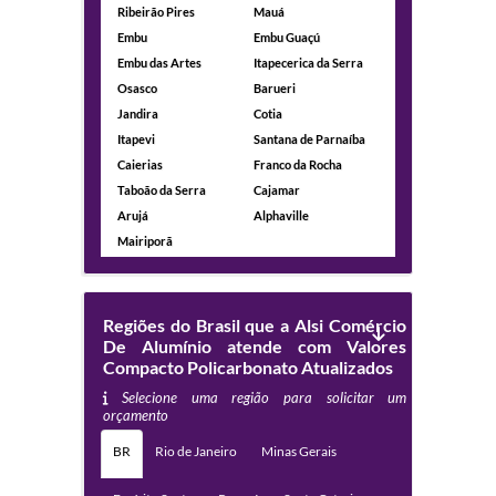
Ribeirão Pires
Mauá
Embu
Embu Guaçú
Embu das Artes
Itapecerica da Serra
Osasco
Barueri
Jandira
Cotia
Itapevi
Santana de Parnaíba
Caierias
Franco da Rocha
Taboão da Serra
Cajamar
Arujá
Alphaville
Mairiporã
Regiões do Brasil que a Alsi Comércio
De Alumínio atende com Valores
Compacto Policarbonato Atualizados
Selecione uma região para solicitar um
orçamento
BR
Rio de Janeiro
Minas Gerais