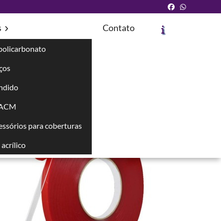
s
Contato
policarbonato
íços
Solicite um Orçamento
Chame no WhatsApp
ndido
 ACM
Informações
cessórios para coberturas
acrílico