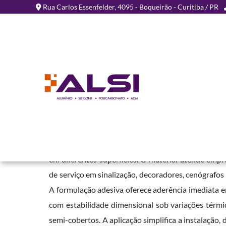
Rua Carlos Essenfelder, 4095 - Boqueirão - Curitiba / PR
Fita Dupla Face para Com
Home
»
Informações
»
Fita Dupla Face para Comunicação Visual
A
fita dupla face para comunicação visual
é um a
elementos gráficos, painéis decorativos, displays, to
em diferentes superfícies. O material atende empr
de serviço em sinalização, decoradores, cenógrafos 
A formulação adesiva oferece aderência imediata e
com estabilidade dimensional sob variações térmi
semi-cobertos. A aplicação simplifica a instalação,