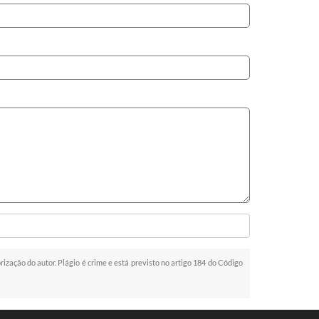
orização do autor. Plágio é crime e está previsto no artigo 184 do Código