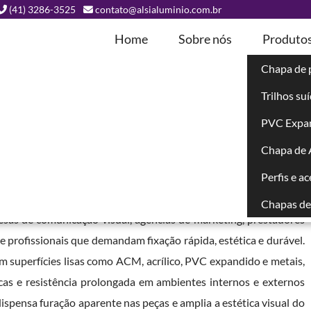
(41) 3286-3525
contato@alsialuminio.com.br
Home
Sobre nós
Produto
Chapa de 
Trilhos su
unicação Visual
PVC Expa
Chapa de
Perfis e a
desivo estrutural de alta performance, desenvolvido para fixar
tens, letras caixa, placas de sinalização e peças de mídia exterior
Chapas de 
esas de comunicação visual, agências de marketing, prestadores
e profissionais que demandam fixação rápida, estética e durável.
m superfícies lisas como ACM, acrílico, PVC expandido e metais,
cas e resistência prolongada em ambientes internos e externos
 dispensa furação aparente nas peças e amplia a estética visual do