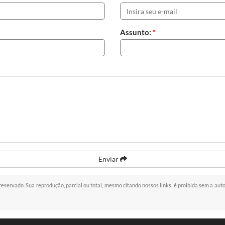
Assunto:
*
Enviar
o reservado. Sua reprodução, parcial ou total, mesmo citando nossos links, é proibida sem a aut