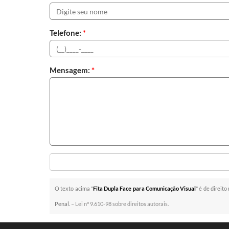
Telefone:
*
Mensagem:
*
O texto acima "
Fita Dupla Face para Comunicação Visual
" é de direit
Penal. –
Lei n° 9.610-98 sobre direitos autorais
.