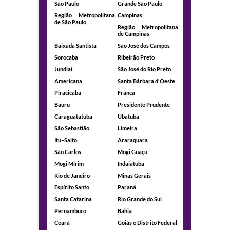
São Paulo
Grande São Paulo
Região Metropolitana
Campinas
de São Paulo
Região Metropolitana
de Campinas
Baixada Santista
São José dos Campos
Sorocaba
Ribeirão Preto
Jundiaí
São José do Rio Preto
Americana
Santa Bárbara d'Oeste
Piracicaba
Franca
Bauru
Presidente Prudente
Caraguatatuba
Ubatuba
São Sebastião
Limeira
Itu–Salto
Araraquara
São Carlos
Mogi Guaçu
Mogi Mirim
Indaiatuba
Rio de Janeiro
Minas Gerais
Espírito Santo
Paraná
Santa Catarina
Rio Grande do Sul
Pernambuco
Bahia
Ceará
Goiás e Distrito Federal