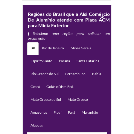
Regiões do Brasil que a Alsi Comércio
De Alumínio atende com Placa ACM
para Mídia Exterior
Selecione uma região para solicitar um
orçamento
BR
Rio de Janeiro
Minas Gerais
Espírito Santo
Paraná
Santa Catarina
Rio Grande do Sul
Pernambuco
Bahia
Ceará
Goiás e Distr. Fed.
Mato Grosso do Sul
Mato Grosso
Amazonas
Piauí
Pará
Maranhão
Alagoas