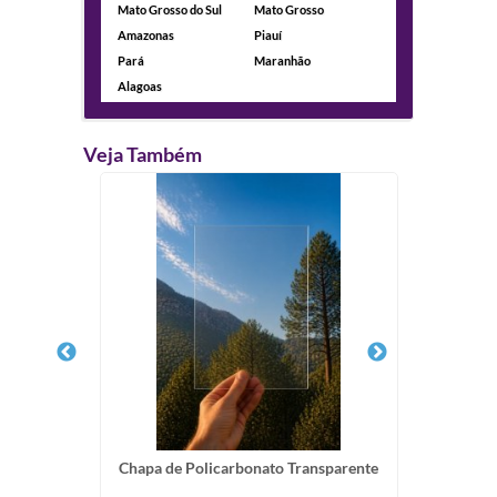
Mato Grosso do Sul
Mato Grosso
Amazonas
Piauí
Pará
Maranhão
Alagoas
Veja Também
onato
Chapa de Policarbonato Transparente
Chapa 