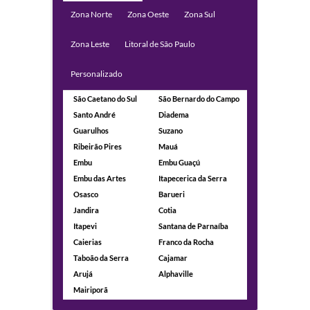
Zona Norte
Zona Oeste
Zona Sul
Zona Leste
Litoral de São Paulo
Personalizado
São Caetano do Sul
São Bernardo do Campo
Santo André
Diadema
Guarulhos
Suzano
Ribeirão Pires
Mauá
Embu
Embu Guaçú
Embu das Artes
Itapecerica da Serra
Osasco
Barueri
Jandira
Cotia
Itapevi
Santana de Parnaíba
Caierias
Franco da Rocha
Taboão da Serra
Cajamar
Arujá
Alphaville
Mairiporã