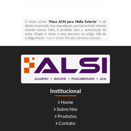
O texto acima "
Placa ACM para Mídia Exterior
" é de
direito reservado. Sua reprodução, parcial ou total, mesmo
citando nossos links, é proibida sem a autorização do
autor. Plágio é crime e está previsto no artigo 184 do
Código Penal. –
Lei n° 9.610-98 sobre direitos autorais
.
Institucional
Home
Sobre Nós
Produtos
Contato