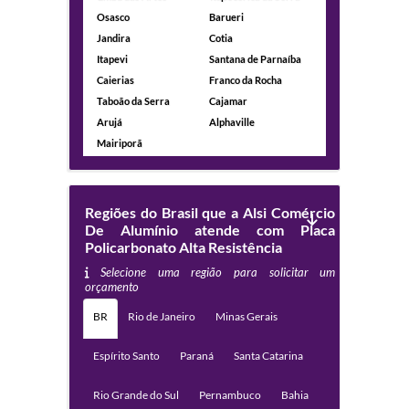
Osasco
Barueri
Jandira
Cotia
Itapevi
Santana de Parnaíba
Caierias
Franco da Rocha
Taboão da Serra
Cajamar
Arujá
Alphaville
Mairiporã
Regiões do Brasil que a Alsi Comércio
De Alumínio atende com Placa
Policarbonato Alta Resistência
Selecione uma região para solicitar um
orçamento
BR
Rio de Janeiro
Minas Gerais
Espírito Santo
Paraná
Santa Catarina
Rio Grande do Sul
Pernambuco
Bahia