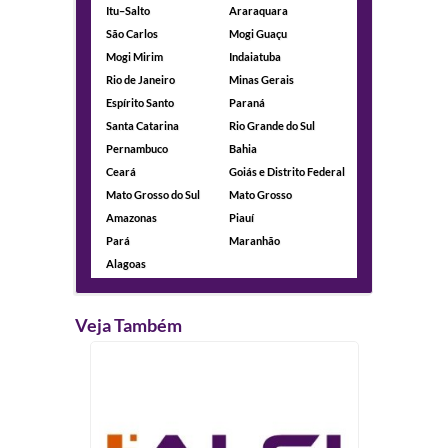
Itu–Salto
Araraquara
São Carlos
Mogi Guaçu
Mogi Mirim
Indaiatuba
Rio de Janeiro
Minas Gerais
Espírito Santo
Paraná
Santa Catarina
Rio Grande do Sul
Pernambuco
Bahia
Ceará
Goiás e Distrito Federal
Mato Grosso do Sul
Mato Grosso
Amazonas
Piauí
Pará
Maranhão
Alagoas
Veja Também