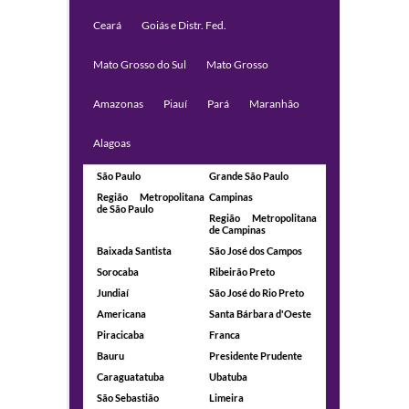
Ceará
Goiás e Distr. Fed.
Mato Grosso do Sul
Mato Grosso
Amazonas
Piauí
Pará
Maranhão
Alagoas
São Paulo
Grande São Paulo
Região Metropolitana
Campinas
de São Paulo
Região Metropolitana
de Campinas
Baixada Santista
São José dos Campos
Sorocaba
Ribeirão Preto
Jundiaí
São José do Rio Preto
Americana
Santa Bárbara d'Oeste
Piracicaba
Franca
Bauru
Presidente Prudente
Caraguatatuba
Ubatuba
São Sebastião
Limeira