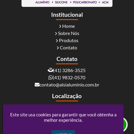
Institucional
Home
Sobre Nós
Produtos
Contato
Contato
(41) 3286-3525
(41) 9832-0570
contato@alsialuminio.com.br
Localização
Rua Carlos Essenfelder, 4095 - Boqueirão -
Curitiba / PR - CEP: 81730-060
Este site usa cookies para garantir que você obtenha a
melhor experiência.
Alsi Comércio De Alumínio - ACM e Policarbonato