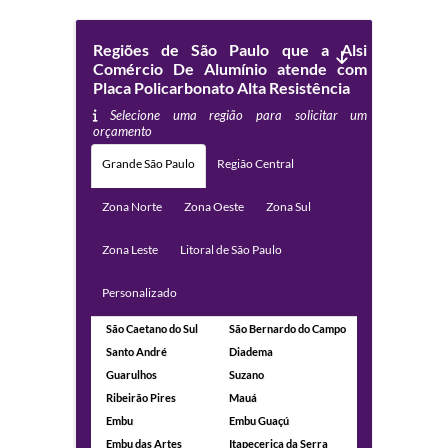
Regiões de São Paulo que a Alsi
Comércio De Alumínio atende com
Placa Policarbonato Alta Resistência
Selecione uma região para solicitar um
orçamento
Grande São Paulo
Região Central
Zona Norte
Zona Oeste
Zona Sul
Zona Leste
Litoral de São Paulo
Personalizado
São Caetano do Sul
São Bernardo do Campo
Santo André
Diadema
Guarulhos
Suzano
Ribeirão Pires
Mauá
Embu
Embu Guaçú
Embu das Artes
Itapecerica da Serra