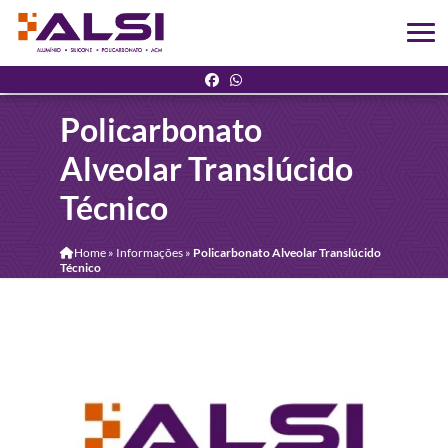
Policarbonato
Alveolar Translúcido
Técnico
Home
»
Informações
»
Policarbonato Alveolar Translúcido
Técnico