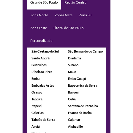
Grande São Paulo
Região Central
Zona Norte
Zona Oeste
Zona Sul
Zona Leste
Litoral de São Paulo
Personalizado
São Caetano do Sul
São Bernardo do Campo
Santo André
Diadema
Guarulhos
Suzano
Ribeirão Pires
Mauá
Embu
Embu Guaçú
Embu das Artes
Itapecerica da Serra
Osasco
Barueri
Jandira
Cotia
Itapevi
Santana de Parnaíba
Caierias
Franco da Rocha
Taboão da Serra
Cajamar
Arujá
Alphaville