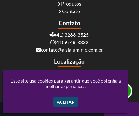
Produtos
Contato
Contato
(41) 3286-3525
(41) 9748-3332
contato@alsialuminio.com.br
Localização
Rua Carlos Essenfelder, 4095 - Boqueirão -
Curitiba / PR - CEP: 81730-060
Este site usa cookies para garantir que você obtenha a
melhor experiência.
Alsi Comércio De Alumínio - ACM e Policarbonato
ACEITAR