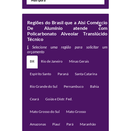
Mairiporã
Regiões do Brasil que a Alsi Comércio
De Alumínio atende com
Policarbonato Alveolar Translúcido
Técnico
Selecione uma região para solicitar um
orçamento
BR
Rio de Janeiro
Minas Gerais
Espírito Santo
Paraná
Santa Catarina
Rio Grande do Sul
Pernambuco
Bahia
Ceará
Goiás e Distr. Fed.
Mato Grosso do Sul
Mato Grosso
Amazonas
Piauí
Pará
Maranhão