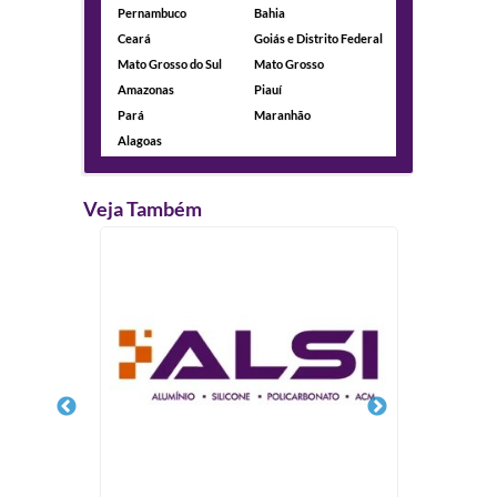
Pernambuco
Bahia
Ceará
Goiás e Distrito Federal
Mato Grosso do Sul
Mato Grosso
Amazonas
Piauí
Pará
Maranhão
Alagoas
Veja Também