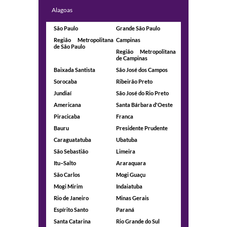
Alagoas
São Paulo
Grande São Paulo
Região Metropolitana
Campinas
de São Paulo
Região Metropolitana
de Campinas
Baixada Santista
São José dos Campos
Sorocaba
Ribeirão Preto
Jundiaí
São José do Rio Preto
Americana
Santa Bárbara d'Oeste
Piracicaba
Franca
Bauru
Presidente Prudente
Caraguatatuba
Ubatuba
São Sebastião
Limeira
Itu–Salto
Araraquara
São Carlos
Mogi Guaçu
Mogi Mirim
Indaiatuba
Rio de Janeiro
Minas Gerais
Espírito Santo
Paraná
Santa Catarina
Rio Grande do Sul