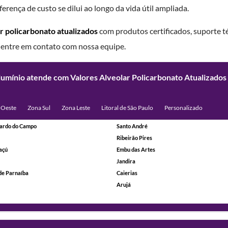
erença de custo se dilui ao longo da vida útil ampliada.
r policarbonato atualizados
com produtos certificados, suporte té
, entre em contato com nossa equipe.
lumínio atende com Valores Alveolar Policarbonato Atualizados
 Oeste
Zona Sul
Zona Leste
Litoral de São Paulo
Personalizado
ardo do Campo
Santo André
Ribeirão Pires
açú
Embu das Artes
Jandira
de Parnaíba
Caierias
Arujá