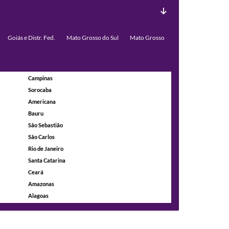
Goiás e Distr. Fed.
Mato Grosso do Sul
Mato Grosso
Campinas
Sorocaba
Americana
Bauru
São Sebastião
São Carlos
Rio de Janeiro
Santa Catarina
Ceará
Amazonas
Alagoas