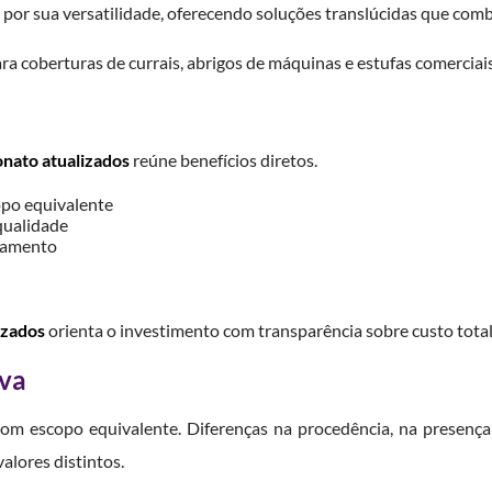
or sua versatilidade, oferecendo soluções translúcidas que combi
ara coberturas de currais, abrigos de máquinas e estufas comercia
onato atualizados
reúne benefícios diretos.
po equivalente
qualidade
rçamento
izados
orienta o investimento com transparência sobre custo total 
iva
 com escopo equivalente. Diferenças na procedência, na prese
alores distintos.