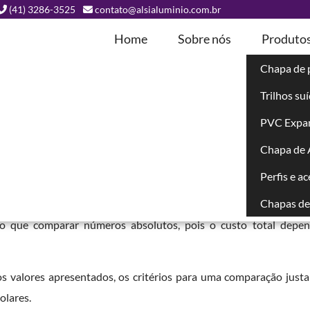
(41) 3286-3525
contato@alsialuminio.com.br
Home
Sobre nós
Produto
Chapa de 
Trilhos su
bonato
PVC Expa
Chapa de
Perfis e a
Chapas de 
lizados
é o primeiro passo no planejamento de coberturas, fach
s do que comparar números absolutos, pois o custo total depe
os valores apresentados, os critérios para uma comparação justa
olares.