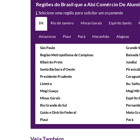
Regiões do Brasil que a Alsi Comércio De Alum
Selecione uma região para solicitar um orçamento
BR
Rio de Janeiro
Minas Gerais
Espírito Santo
Amazonas
Piauí
Pará
Maranhão
Alagoas
São Paulo
Grande S
Região Metropolitana de Campinas
Baixada 
Ribeirão Preto
Jundiaí
Santa Bárbara d'Oeste
Piracica
Presidente Prudente
Caragua
Limeira
Itu–Salto
Mogi Guaçu
Mogi Mi
Minas Gerais
Espírito 
Rio Grande do Sul
Pernamb
Goiás e Distrito Federal
Mato Gro
Piauí
Pará
Veja Também