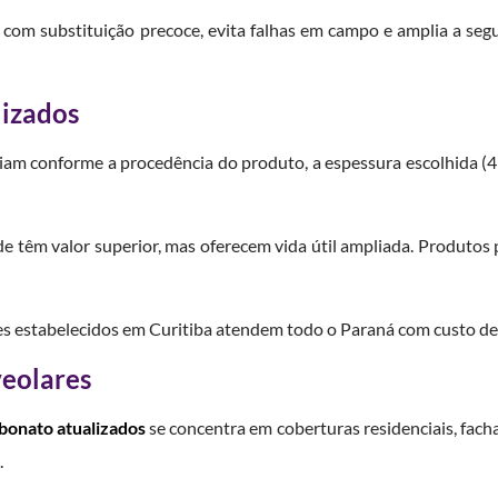
 com substituição precoce, evita falhas em campo e amplia a seg
lizados
iam conforme a procedência do produto, a espessura escolhida (4 
 têm valor superior, mas oferecem vida útil ampliada. Produto
es estabelecidos em Curitiba atendem todo o Paraná com custo de f
veolares
rbonato atualizados
se concentra em coberturas residenciais, facha
.