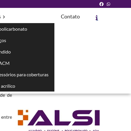
s
Contato
policarbonato
íços
ndido
Solicite um Orçamento
Chame no WhatsApp
 ACM
cessórios para coberturas
Informações
acrílico
adas e
nde de
 entre