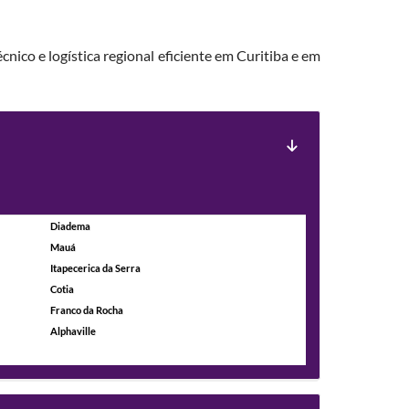
cnico e logística regional eficiente em Curitiba e em
Diadema
Mauá
Itapecerica da Serra
Cotia
Franco da Rocha
Alphaville