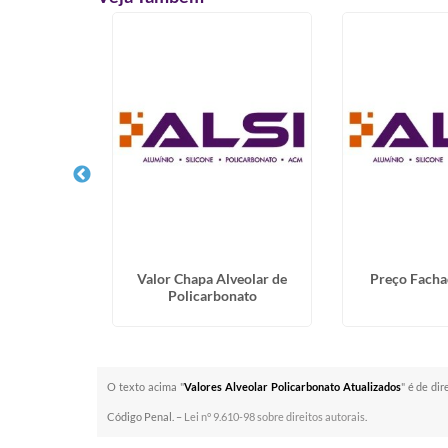
 Translúcido
Valor Chapa Alveolar de
Preço Fach
ida
Policarbonato
O texto acima "
Valores Alveolar Policarbonato Atualizados
" é de di
Código Penal. –
Lei n° 9.610-98 sobre direitos autorais
.