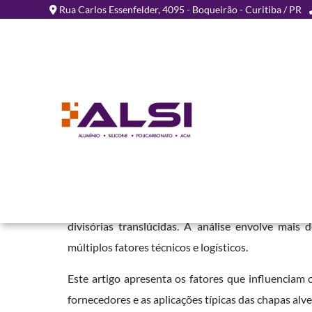
Rua Carlos Essenfelder, 4095 - Boqueirão - Curitiba / PR
Valores Alveolar Policar
Atualizados
Home
»
Informações
»
Valores Alveolar Policarbonato Atualizados
A consulta a
valores alveolar policarbonato atua
divisórias translúcidas. A análise envolve mai
múltiplos fatores técnicos e logísticos.
Este artigo apresenta os fatores que influenciam 
fornecedores e as aplicações típicas das chapas alve