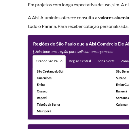
Em projetos com longa expectativa de uso, sim. A dif
A Alsi Alumínios oferece consulta a
valores alveola
todo o Paraná. Para receber cotação personalizada
Regiões de São Paulo que a Alsi Comércio De A
Selecione uma região para solicitar um orçamento
Grande São Paulo
Região Central
Zona Norte
Zona
São Caetano do Sul
São Bern
Guarulhos
Suzano
Embu
Embu Gu
Osasco
Barueri
Itapevi
Santana 
Taboão da Serra
Cajamar
Mairiporã