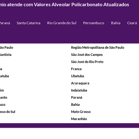
ínio atende com Valores Alveolar Policarbonato Atualizados
Paraná
Santa Catarina
Rio Grande do Sul
Pernambuco
Bahia
Ceará
ão Paulo
Região Metropolitana de São Paulo
Santista
São José dos Campos
São José do Rio Preto
ba
Franca
tatuba
Ubatuba
Araraquara
rim
Indaiatuba
Santo
Paraná
uco
Bahia
sso do Sul
Mato Grosso
Maranhão