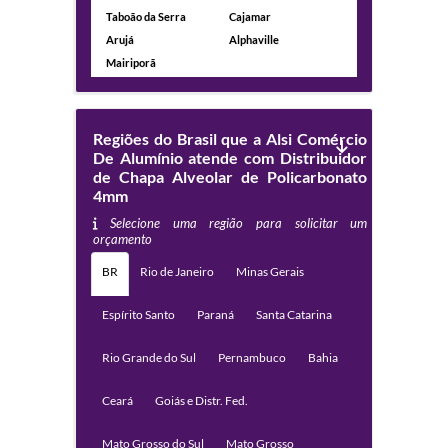
Taboão da Serra
Cajamar
Arujá
Alphaville
Mairiporã
Regiões do Brasil que a Alsi Comércio
De Alumínio atende com Distribuidor
de Chapa Alveolar de Policarbonato
4mm
Selecione uma região para solicitar um
orçamento
BR
Rio de Janeiro
Minas Gerais
Espírito Santo
Paraná
Santa Catarina
Rio Grande do Sul
Pernambuco
Bahia
Ceará
Goiás e Distr. Fed.
Mato Grosso do Sul
Mato Grosso