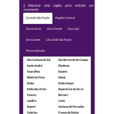
Selecione uma região para solicitar um
orçamento
Grande São Paulo
Região Central
Zona Norte
Zona Oeste
Zona Sul
Zona Leste
Litoral de São Paulo
Personalizado
São Caetano do Sul
São Bernardo do Campo
Santo André
Diadema
Guarulhos
Suzano
Ribeirão Pires
Mauá
Embu
Embu Guaçú
Embu das Artes
Itapecerica da Serra
Osasco
Barueri
Jandira
Cotia
Itapevi
Santana de Parnaíba
Caierias
Franco da Rocha