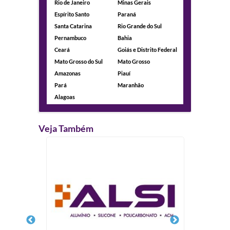
Rio de Janeiro
Minas Gerais
Espírito Santo
Paraná
Santa Catarina
Rio Grande do Sul
Pernambuco
Bahia
Ceará
Goiás e Distrito Federal
Mato Grosso do Sul
Mato Grosso
Amazonas
Piauí
Pará
Maranhão
Alagoas
Veja Também