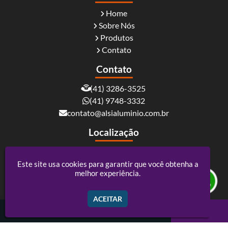
Home
Sobre Nós
Produtos
Contato
Contato
(41) 3286-3525
(41) 9748-3332
contato@alsialuminio.com.br
Localização
Rua Carlos Essenfelder, 4095 - Boqueirão -
Curitiba / PR - CEP: 81730-060
Este site usa cookies para garantir que você obtenha a
melhor experiência.
Alsi Comércio De Alumínio - ACM e Policarbonato
ACEITAR