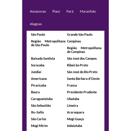
Amazonas
Piauí
Pará
Maranhão
Alagoas
São Paulo
Grande São Paulo
Região Metropolitana
Campinas
de São Paulo
Região Metropolitana
de Campinas
Baixada Santista
São José dos Campos
Sorocaba
Ribeirão Preto
Jundiaí
São José do Rio Preto
Americana
Santa Bárbara d'Oeste
Piracicaba
Franca
Bauru
Presidente Prudente
Caraguatatuba
Ubatuba
São Sebastião
Limeira
Itu–Salto
Araraquara
São Carlos
Mogi Guaçu
Mogi Mirim
Indaiatuba