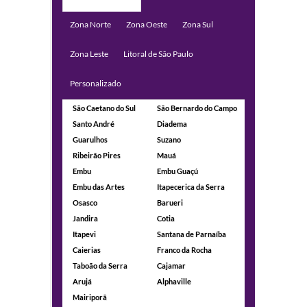
Zona Norte
Zona Oeste
Zona Sul
Zona Leste
Litoral de São Paulo
Personalizado
São Caetano do Sul
São Bernardo do Campo
Santo André
Diadema
Guarulhos
Suzano
Ribeirão Pires
Mauá
Embu
Embu Guaçú
Embu das Artes
Itapecerica da Serra
Osasco
Barueri
Jandira
Cotia
Itapevi
Santana de Parnaíba
Caierias
Franco da Rocha
Taboão da Serra
Cajamar
Arujá
Alphaville
Mairiporã