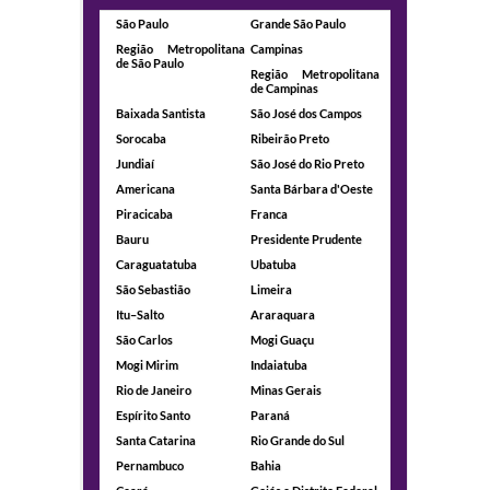
São Paulo
Grande São Paulo
Região Metropolitana
Campinas
de São Paulo
Região Metropolitana
de Campinas
Baixada Santista
São José dos Campos
Sorocaba
Ribeirão Preto
Jundiaí
São José do Rio Preto
Americana
Santa Bárbara d'Oeste
Piracicaba
Franca
Bauru
Presidente Prudente
Caraguatatuba
Ubatuba
São Sebastião
Limeira
Itu–Salto
Araraquara
São Carlos
Mogi Guaçu
Mogi Mirim
Indaiatuba
Rio de Janeiro
Minas Gerais
Espírito Santo
Paraná
Santa Catarina
Rio Grande do Sul
Pernambuco
Bahia