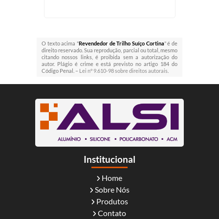
uba
O texto acima "
Revendedor de Trilho Suíço Cortina
" é de
direito reservado. Sua reprodução, parcial ou total, mesmo
citando nossos links, é proibida sem a autorização do
autor. Plágio é crime e está previsto no artigo 184 do
Código Penal. –
Lei n° 9.610-98 sobre direitos autorais
.
Institucional
Home
Sobre Nós
Produtos
Contato