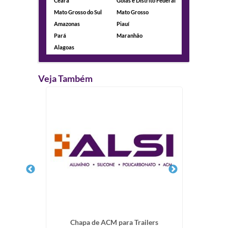
Ceará
Goiás e Distrito Federal
Mato Grosso do Sul
Mato Grosso
Amazonas
Piauí
Pará
Maranhão
Alagoas
Veja Também
ar de
Chapa de ACM para Trailers
Empresa