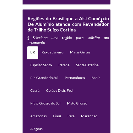
Regiões do Brasil que a Alsi Comércio
De Alumínio atende com Revendedor
de Trilho Suíço Cortina
Selecione uma região para solicitar um
orçamento
BR
Rio de Janeiro
Minas Gerais
Espírito Santo
Paraná
Santa Catarina
Rio Grande do Sul
Pernambuco
Bahia
Ceará
Goiás e Distr. Fed.
Mato Grosso do Sul
Mato Grosso
Amazonas
Piauí
Pará
Maranhão
Alagoas