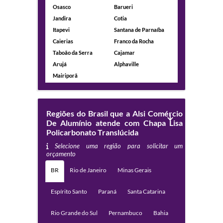
Osasco
Barueri
Jandira
Cotia
Itapevi
Santana de Parnaíba
Caierias
Franco da Rocha
Taboão da Serra
Cajamar
Arujá
Alphaville
Mairiporã
Regiões do Brasil que a Alsi Comércio
De Alumínio atende com Chapa Lisa
Policarbonato Translúcida
Selecione uma região para solicitar um
orçamento
BR
Rio de Janeiro
Minas Gerais
Espírito Santo
Paraná
Santa Catarina
Rio Grande do Sul
Pernambuco
Bahia