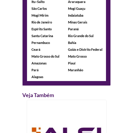
Itu–Salto
Araraquara
São Carlos
Mogi Guaçu
Mogi Mirim
Indaiatuba
Rio de Janeiro
Minas Gerais
Espírito Santo
Paraná
Santa Catarina
Rio Grande do Sul
Pernambuco
Bahia
Ceará
Goiás e Distrito Federal
Mato Grosso do Sul
Mato Grosso
Amazonas
Piauí
Pará
Maranhão
Alagoas
Veja Também