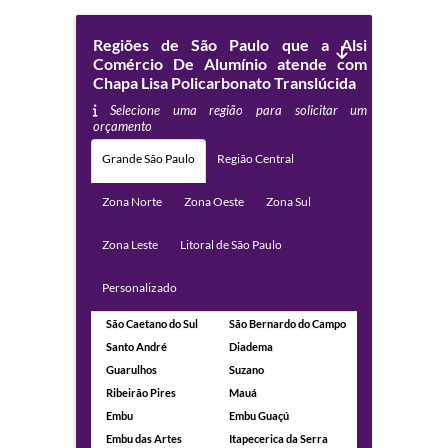
Regiões de São Paulo que a Alsi
Comércio De Alumínio atende com
Chapa Lisa Policarbonato Translúcida
Selecione uma região para solicitar um
orçamento
Grande São Paulo
Região Central
Zona Norte
Zona Oeste
Zona Sul
Zona Leste
Litoral de São Paulo
Personalizado
São Caetano do Sul
São Bernardo do Campo
Santo André
Diadema
Guarulhos
Suzano
Ribeirão Pires
Mauá
Embu
Embu Guaçú
Embu das Artes
Itapecerica da Serra