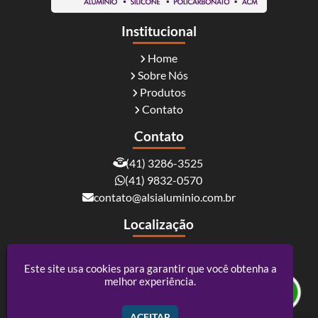
Institucional
Home
Sobre Nós
Produtos
Contato
Contato
(41) 3286-3525
(41) 9832-0570
contato@alsialuminio.com.br
Localização
Rua Carlos Essenfelder, 4095 - Boqueirão -
Curitiba / PR - CEP: 81730-060
Este site usa cookies para garantir que você obtenha a
melhor experiência.
Alsi Comércio De Alumínio - ACM e Policarbonato
ACEITAR