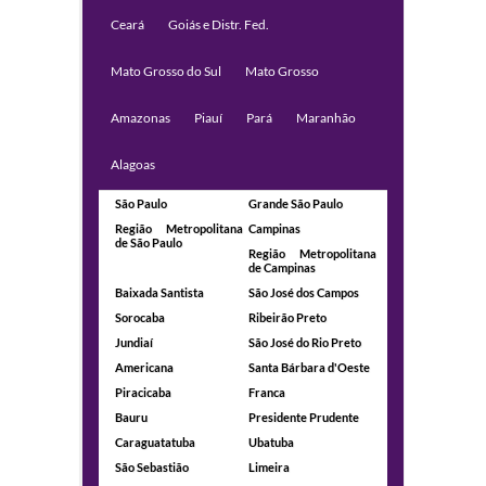
Ceará
Goiás e Distr. Fed.
Mato Grosso do Sul
Mato Grosso
Amazonas
Piauí
Pará
Maranhão
Alagoas
São Paulo
Grande São Paulo
Região Metropolitana
Campinas
de São Paulo
Região Metropolitana
de Campinas
Baixada Santista
São José dos Campos
Sorocaba
Ribeirão Preto
Jundiaí
São José do Rio Preto
Americana
Santa Bárbara d'Oeste
Piracicaba
Franca
Bauru
Presidente Prudente
Caraguatatuba
Ubatuba
São Sebastião
Limeira