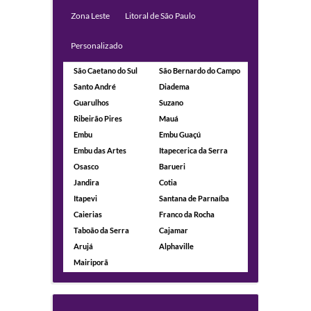
Zona Leste
Litoral de São Paulo
Personalizado
São Caetano do Sul
São Bernardo do Campo
Santo André
Diadema
Guarulhos
Suzano
Ribeirão Pires
Mauá
Embu
Embu Guaçú
Embu das Artes
Itapecerica da Serra
Osasco
Barueri
Jandira
Cotia
Itapevi
Santana de Parnaíba
Caierias
Franco da Rocha
Taboão da Serra
Cajamar
Arujá
Alphaville
Mairiporã