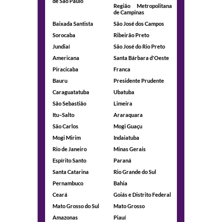
de São Paulo
Região Metropolitana
de Campinas
Baixada Santista
São José dos Campos
Sorocaba
Ribeirão Preto
Jundiaí
São José do Rio Preto
Americana
Santa Bárbara d'Oeste
Piracicaba
Franca
Bauru
Presidente Prudente
Caraguatatuba
Ubatuba
São Sebastião
Limeira
Itu–Salto
Araraquara
São Carlos
Mogi Guaçu
Mogi Mirim
Indaiatuba
Rio de Janeiro
Minas Gerais
Espírito Santo
Paraná
Santa Catarina
Rio Grande do Sul
Pernambuco
Bahia
Ceará
Goiás e Distrito Federal
Mato Grosso do Sul
Mato Grosso
Amazonas
Piauí