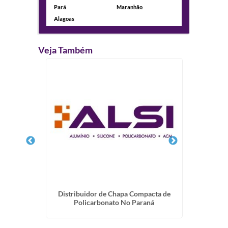
Pará
Maranhão
Alagoas
Veja Também
Telhado
Distribuidor de Chapa Compacta de
Alveo
Policarbonato No Paraná