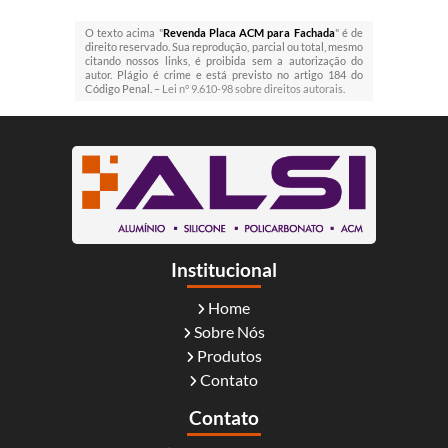
O texto acima "
Revenda Placa ACM para Fachada
" é de
direito reservado. Sua reprodução, parcial ou total, mesmo
citando nossos links, é proibida sem a autorização do
autor. Plágio é crime e está previsto no artigo 184 do
Código Penal. –
Lei n° 9.610-98 sobre direitos autorais
.
Institucional
Home
Sobre Nós
Produtos
Contato
Contato