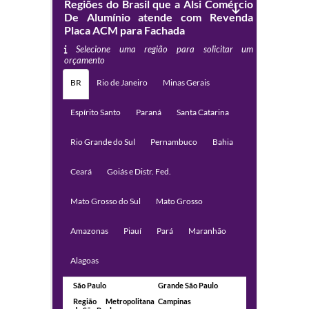
Regiões do Brasil que a Alsi Comércio
De Alumínio atende com Revenda
Placa ACM para Fachada
Selecione uma região para solicitar um
orçamento
BR
Rio de Janeiro
Minas Gerais
Espírito Santo
Paraná
Santa Catarina
Rio Grande do Sul
Pernambuco
Bahia
Ceará
Goiás e Distr. Fed.
Mato Grosso do Sul
Mato Grosso
Amazonas
Piauí
Pará
Maranhão
Alagoas
São Paulo
Grande São Paulo
Região Metropolitana
Campinas