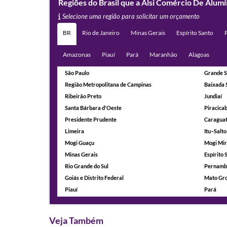
Regiões do Brasil que a Alsi Comércio De Alum
Selecione uma região para solicitar um orçamento
BR
Rio de Janeiro
Minas Gerais
Espírito Santo
Amazonas
Piauí
Pará
Maranhão
Alagoas
São Paulo
Grande S
Região Metropolitana de Campinas
Baixada 
Ribeirão Preto
Jundiaí
Santa Bárbara d'Oeste
Piracica
Presidente Prudente
Caragua
Limeira
Itu–Salto
Mogi Guaçu
Mogi Mi
Minas Gerais
Espírito 
Rio Grande do Sul
Pernamb
Goiás e Distrito Federal
Mato Gro
Piauí
Pará
Veja Também