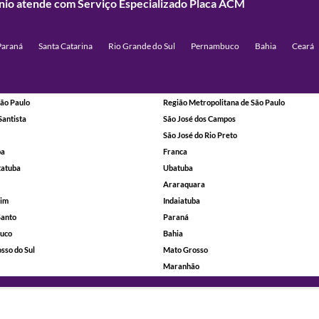
ínio atende com Serviço Especializado Placa ACM
Paraná
Santa Catarina
Rio Grande do Sul
Pernambuco
Bahia
Ceará
ão Paulo
Região Metropolitana de São Paulo
Santista
São José dos Campos
São José do Rio Preto
ba
Franca
tatuba
Ubatuba
Araraquara
rim
Indaiatuba
Santo
Paraná
uco
Bahia
sso do Sul
Mato Grosso
Maranhão