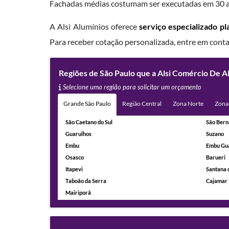
Fachadas médias costumam ser executadas em 30 a 6
A Alsi Alumínios oferece
serviço especializado p
Para receber cotação personalizada, entre em cont
Regiões de São Paulo que a Alsi Comércio De 
Selecione uma região para solicitar um orçamento
Grande São Paulo
Região Central
Zona Norte
Zona
São Caetano do Sul
São Bern
Guarulhos
Suzano
Embu
Embu Gu
Osasco
Barueri
Itapevi
Santana 
Taboão da Serra
Cajamar
Mairiporã