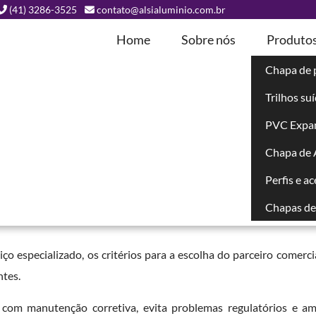
(41) 3286-3525
contato@alsialuminio.com.br
Home
Sobre nós
Produto
Chapa de 
Trilhos su
aca ACM
PVC Expa
Chapa de
Perfis e a
que domine sistema completo, com placas, perfis, fixadores e 
lizado placa ACM
define a qualidade do revestimento, o prazo da 
Chapas de 
iço especializado, os critérios para a escolha do parceiro comerci
ntes.
 com manutenção corretiva, evita problemas regulatórios e am