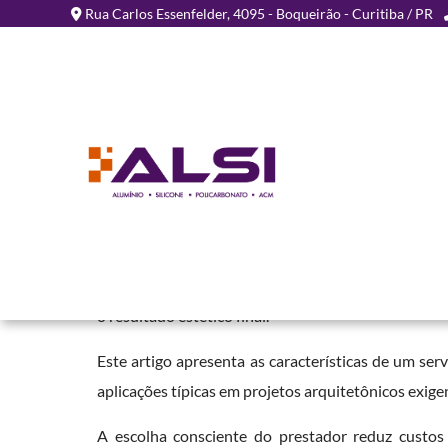
Rua Carlos Essenfelder, 4095 - Boqueirão - Curitiba / PR
Serviço Especializado Pl
Home
»
Informações
»
Serviço Especializado Placa ACM
Fachadas em alumínio composto exigem prestador 
obra qualificada. A contratação de
serviço especia
o resultado estético final.
Este artigo apresenta as características de um serv
aplicações típicas em projetos arquitetônicos exige
A escolha consciente do prestador reduz custos