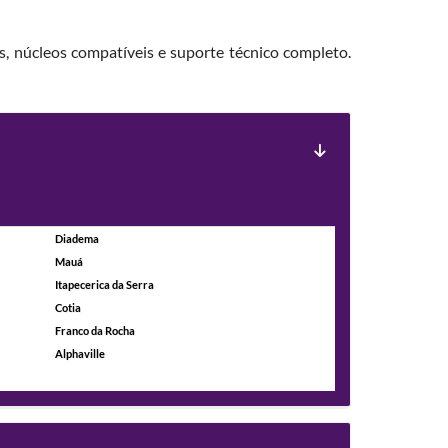
s, núcleos compatíveis e suporte técnico completo.
Diadema
Mauá
Itapecerica da Serra
Cotia
Franco da Rocha
Alphaville