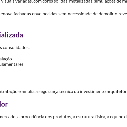
visuais variadas, com cores sólidas, metalizadas, simulações de m
do renova fachadas envelhecidas sem necessidade de demolir o re
ializada
os consolidados.
talação
ulamentares
a
ontratação e amplia a segurança técnica do investimento arquitetôn
dor
mercado, a procedência dos produtos, a estrutura física, a equipe d