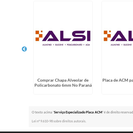
olicarbonato
Comprar Chapa Alveolar de
Placa de ACM pa
Policarbonato 6mm No Paraná
O texto acima "
Serviço Especializado Placa ACM
" é de direito reserva
Lei n° 9.610-98 sobre direitos autorais
.