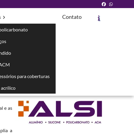
s
Contato
policarbonato
íços
Solicite um Orçamento
Chame no WhatsApp
ndido
 ACM
Informações
cessórios para coberturas
mão de
obra e
acrílico
al e as
plia a