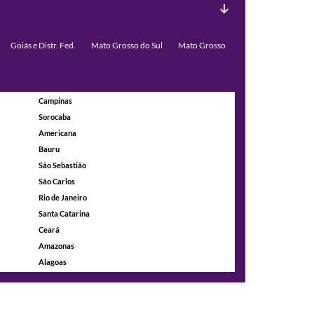
Goiás e Distr. Fed.
Mato Grosso do Sul
Mato Grosso
Campinas
Sorocaba
Americana
Bauru
São Sebastião
São Carlos
Rio de Janeiro
Santa Catarina
Ceará
Amazonas
Alagoas