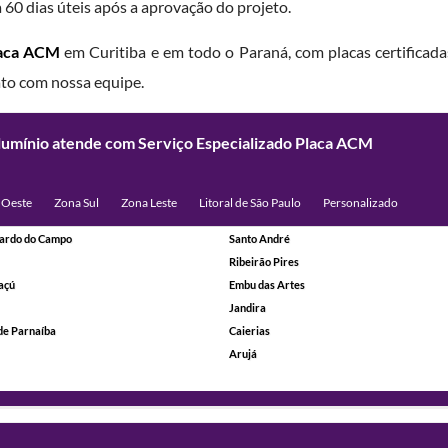
0 dias úteis após a aprovação do projeto.
laca ACM
em Curitiba e em todo o Paraná, com placas certificada
ato com nossa equipe.
Alumínio atende com Serviço Especializado Placa ACM
 Oeste
Zona Sul
Zona Leste
Litoral de São Paulo
Personalizado
ardo do Campo
Santo André
Ribeirão Pires
açú
Embu das Artes
Jandira
de Parnaíba
Caierias
Arujá