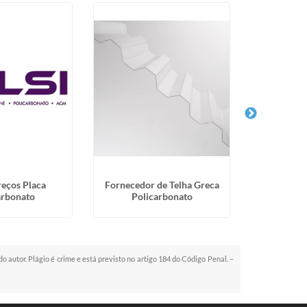
reços Placa
Fornecedor de Telha Greca
Fabric
arbonato
Policarbonato
Policarbo
do autor. Plágio é crime e está previsto no artigo 184 do Código Penal. –