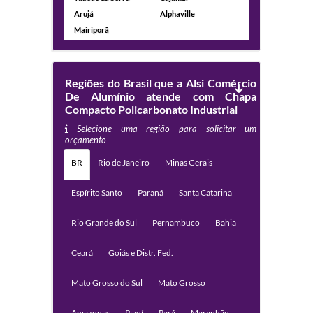
Arujá
Alphaville
Mairiporã
Regiões do Brasil que a Alsi Comércio
De Alumínio atende com Chapa
Compacto Policarbonato Industrial
Selecione uma região para solicitar um
orçamento
BR
Rio de Janeiro
Minas Gerais
Espírito Santo
Paraná
Santa Catarina
Rio Grande do Sul
Pernambuco
Bahia
Ceará
Goiás e Distr. Fed.
Mato Grosso do Sul
Mato Grosso
Amazonas
Piauí
Pará
Maranhão