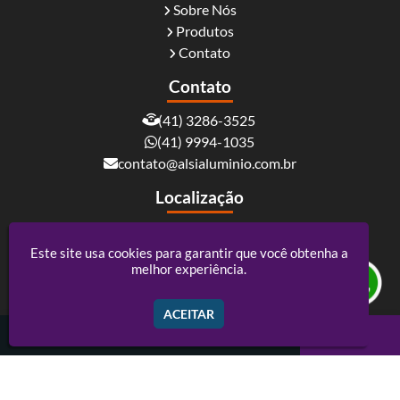
Sobre Nós
Produtos
Contato
Contato
(41) 3286-3525
(41) 9994-1035
contato@alsialuminio.com.br
Localização
Rua Carlos Essenfelder, 4095 - Boqueirão -
Curitiba / PR - CEP: 81730-060
Este site usa cookies para garantir que você obtenha a
melhor experiência.
Alsi Comércio De Alumínio - ACM e Policarbonato
ACEITAR