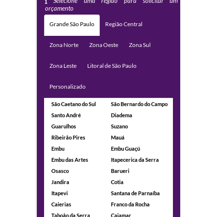
Selecione uma região para solicitar um
orçamento
Grande São Paulo
Região Central
Zona Norte
Zona Oeste
Zona Sul
Zona Leste
Litoral de São Paulo
Personalizado
São Caetano do Sul
São Bernardo do Campo
Santo André
Diadema
Guarulhos
Suzano
Ribeirão Pires
Mauá
Embu
Embu Guaçú
Embu das Artes
Itapecerica da Serra
Osasco
Barueri
Jandira
Cotia
Itapevi
Santana de Parnaíba
Caierias
Franco da Rocha
Taboão da Serra
Cajamar