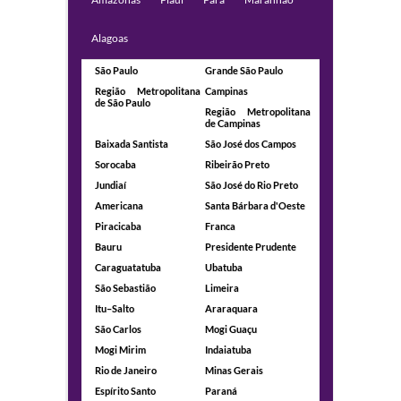
Alagoas
São Paulo
Grande São Paulo
Região Metropolitana
Campinas
de São Paulo
Região Metropolitana
de Campinas
Baixada Santista
São José dos Campos
Sorocaba
Ribeirão Preto
Jundiaí
São José do Rio Preto
Americana
Santa Bárbara d'Oeste
Piracicaba
Franca
Bauru
Presidente Prudente
Caraguatatuba
Ubatuba
São Sebastião
Limeira
Itu–Salto
Araraquara
São Carlos
Mogi Guaçu
Mogi Mirim
Indaiatuba
Rio de Janeiro
Minas Gerais
Espírito Santo
Paraná