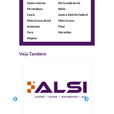
Santa Catarina
Rio Grande do Sul
Pernambuco
Bahia
Ceará
Goiás e Distrito Federal
Mato Grosso do Sul
Mato Grosso
Amazonas
Piauí
Pará
Maranhão
Alagoas
Veja Também