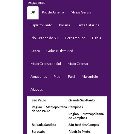
orçamento
BR
Rio de Janeiro
Minas Gerais
Espírito Santo
Paraná
Santa Catarina
Rio Grande do Sul
Pernambuco
Bahia
Ceará
Goiás e Distr. Fed.
Mato Grosso do Sul
Mato Grosso
Amazonas
Piauí
Pará
Maranhão
Alagoas
São Paulo
Grande São Paulo
Região Metropolitana
Campinas
de São Paulo
Região Metropolitana
de Campinas
Baixada Santista
São José dos Campos
Sorocaba
Ribeirão Preto