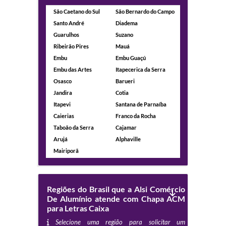
São Caetano do Sul
São Bernardo do Campo
Santo André
Diadema
Guarulhos
Suzano
Ribeirão Pires
Mauá
Embu
Embu Guaçú
Embu das Artes
Itapecerica da Serra
Osasco
Barueri
Jandira
Cotia
Itapevi
Santana de Parnaíba
Caierias
Franco da Rocha
Taboão da Serra
Cajamar
Arujá
Alphaville
Mairiporã
Regiões do Brasil que a Alsi Comércio
De Alumínio atende com Chapa ACM
para Letras Caixa
Selecione uma região para solicitar um