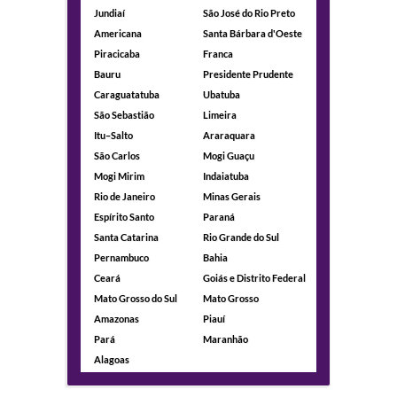
Jundiaí
São José do Rio Preto
Americana
Santa Bárbara d'Oeste
Piracicaba
Franca
Bauru
Presidente Prudente
Caraguatatuba
Ubatuba
São Sebastião
Limeira
Itu–Salto
Araraquara
São Carlos
Mogi Guaçu
Mogi Mirim
Indaiatuba
Rio de Janeiro
Minas Gerais
Espírito Santo
Paraná
Santa Catarina
Rio Grande do Sul
Pernambuco
Bahia
Ceará
Goiás e Distrito Federal
Mato Grosso do Sul
Mato Grosso
Amazonas
Piauí
Pará
Maranhão
Alagoas