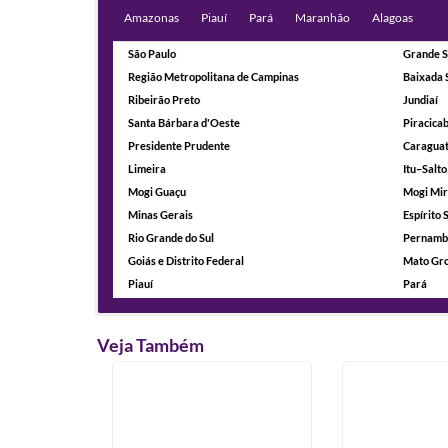
Amazonas
Piauí
Pará
Maranhão
Alagoas
São Paulo
Grande S
Região Metropolitana de Campinas
Baixada 
Ribeirão Preto
Jundiaí
Santa Bárbara d'Oeste
Piracica
Presidente Prudente
Caragua
Limeira
Itu–Salto
Mogi Guaçu
Mogi Mi
Minas Gerais
Espírito 
Rio Grande do Sul
Pernamb
Goiás e Distrito Federal
Mato Gro
Piauí
Pará
Veja Também