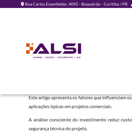
Rua Carlos Essenfelder, 4095 - Boqueirão - Curitiba / PR
Valores Placa ACM Comer
Home
»
Informações
»
Valores Placa ACM Comercial
A análise dos
valores placa ACM comercial
envol
custo total depende do tipo de núcleo, do sistema de
Este artigo apresenta os fatores que influenciam os
aplicações típicas em projetos comerciais.
A análise consciente do investimento reduz custo
segurança técnica do projeto.