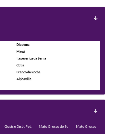
Diadema
Mauá
Itapecerica da Serra
Cotia
Franco da Rocha
Alphaville
Goiás e Distr. Fed.
Mato Grosso do Sul
Mato Grosso