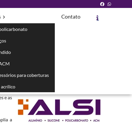
s
Contato
policarbonato
íços
Solicite um Orçamento
Chame no WhatsApp
ndido
 ACM
Informações
cessórios para coberturas
ado. O
rega.
acrílico
s e as
plia a