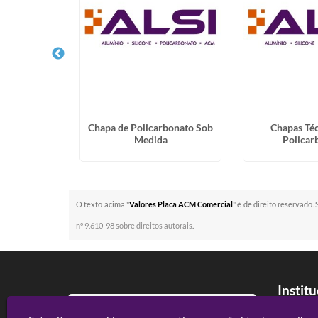
Chapa de ACM
Chapa de Policarbonato Sob
Chapas Té
Medida
Policar
O texto acima "
Valores Placa ACM Comercial
" é de direito reservado.
n° 9.610-98 sobre direitos autorais
.
Instit
Home