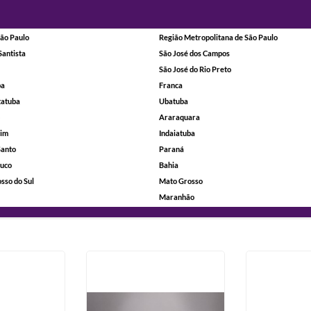
ão Paulo
Região Metropolitana de São Paulo
Santista
São José dos Campos
São José do Rio Preto
ba
Franca
tatuba
Ubatuba
Araraquara
rim
Indaiatuba
Santo
Paraná
uco
Bahia
sso do Sul
Mato Grosso
Maranhão