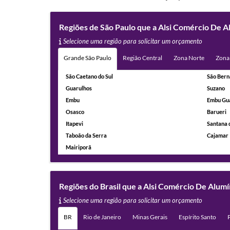
Regiões de São Paulo que a Alsi Comércio De 
Selecione uma região para solicitar um orçamento
Grande São Paulo
Região Central
Zona Norte
Zona
São Caetano do Sul
São Bern
Guarulhos
Suzano
Embu
Embu Gu
Osasco
Barueri
Itapevi
Santana 
Taboão da Serra
Cajamar
Mairiporã
Regiões do Brasil que a Alsi Comércio De Alu
Selecione uma região para solicitar um orçamento
BR
Rio de Janeiro
Minas Gerais
Espírito Santo