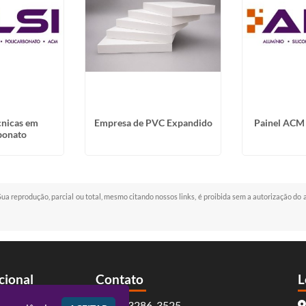
cnicas em
Empresa de PVC Expandido
Painel ACM 
bonato
 Sua reprodução, parcial ou total, mesmo citando nossos links, é proibida sem a autorização do 
ucional
Contato
L
(41) 3286-3525