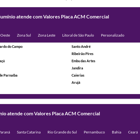
Alumínio atende com Valores Placa ACM Comercial
 Oeste
Zona Sul
Zona Leste
Litoral de São Paulo
Personalizado
ardo do Campo
Santo André
Ribeirão Pires
açú
Embu das Artes
Jandira
de Parnaíba
Caierias
Arujá
mínio atende com Valores Placa ACM Comercial
Paraná
Santa Catarina
Rio Grande do Sul
Pernambuco
Bahia
Ceará