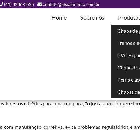
(41) 3286-3525
contato@alsialuminio.com.br
Home
Sobre nós
Produto
Chapa de 
Trilhos su
cial
PVC Expa
Chapa de
Perfis e a
ve mais do que comparar números absolutos por metro quadr
 pintura, das dimensões, da cor e da logística para a cidade de ent
Chapas de 
 valores, os critérios para uma comparação justa entre fornecedore
s com manutenção corretiva, evita problemas regulatórios e am