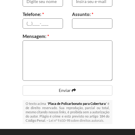
Telefone:
*
Assunto:
*
Mensagem:
*
Enviar
O texto acima "
Placa de Policarbonato para Cobertura
" é
de direito reservado. Sua reprodução, parcial ou total,
mesmo citando nossos links, é proibida sem a autorização
do autor. Plágio é crime e está previsto no artigo 184 do
Código Penal. –
Lei n° 9.610-98 sobre direitos autorais
.