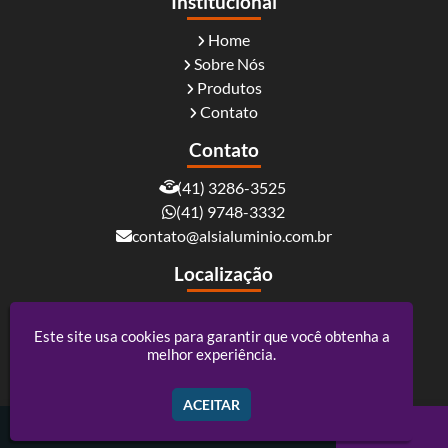
Institucional
Home
Sobre Nós
Produtos
Contato
Contato
(41) 3286-3525
(41) 9748-3332
contato@alsialuminio.com.br
Localização
Rua Carlos Essenfelder, 4095 - Boqueirão -
Curitiba / PR - CEP: 81730-060
Este site usa cookies para garantir que você obtenha a
melhor experiência.
Alsi Comércio De Alumínio - ACM e Policarbonato
ACEITAR