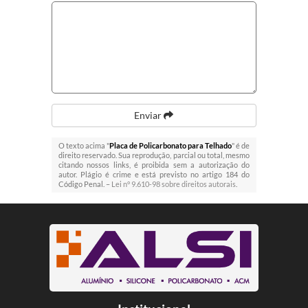
Enviar
O texto acima "
Placa de Policarbonato para Telhado
" é de
direito reservado. Sua reprodução, parcial ou total, mesmo
citando nossos links, é proibida sem a autorização do
autor. Plágio é crime e está previsto no artigo 184 do
Código Penal. –
Lei n° 9.610-98 sobre direitos autorais
.