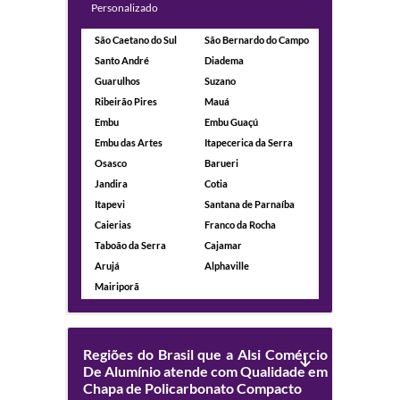
Personalizado
São Caetano do Sul
São Bernardo do Campo
Santo André
Diadema
Guarulhos
Suzano
Ribeirão Pires
Mauá
Embu
Embu Guaçú
Embu das Artes
Itapecerica da Serra
Osasco
Barueri
Jandira
Cotia
Itapevi
Santana de Parnaíba
Caierias
Franco da Rocha
Taboão da Serra
Cajamar
Arujá
Alphaville
Mairiporã
Regiões do Brasil que a Alsi Comércio
De Alumínio atende com Qualidade em
Chapa de Policarbonato Compacto