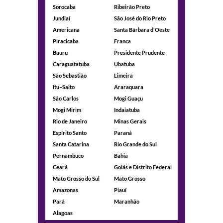
Sorocaba
Ribeirão Preto
Jundiaí
São José do Rio Preto
Americana
Santa Bárbara d'Oeste
Piracicaba
Franca
Bauru
Presidente Prudente
Caraguatatuba
Ubatuba
São Sebastião
Limeira
Itu–Salto
Araraquara
São Carlos
Mogi Guaçu
Mogi Mirim
Indaiatuba
Rio de Janeiro
Minas Gerais
Espírito Santo
Paraná
Santa Catarina
Rio Grande do Sul
Pernambuco
Bahia
Ceará
Goiás e Distrito Federal
Mato Grosso do Sul
Mato Grosso
Amazonas
Piauí
Pará
Maranhão
Alagoas