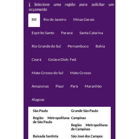
Selecione uma região para solicitar um
orçamento
BR
Rio de Janeiro
Minas Gerais
Espírito Santo
Paraná
Santa Catarina
Rio Grande do Sul
Pernambuco
Bahia
Ceará
Goiás e Distr. Fed.
Mato Grosso do Sul
Mato Grosso
Amazonas
Piauí
Pará
Maranhão
Alagoas
São Paulo
Grande São Paulo
Região Metropolitana
Campinas
de São Paulo
Região Metropolitana
de Campinas
Baixada Santista
São José dos Campos