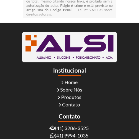
ou total, mesmo citando nossos links, é proibida sem a
autorização do autor. Plágio é crime e está previsto no
artigo 184 do Código Penal. –
Lei n° 9.610-98 sobre
direitos autorais
.
Institucional
Home
Sobre Nós
Produtos
Contato
Contato
(41) 3286-3525
(41) 9994-1035