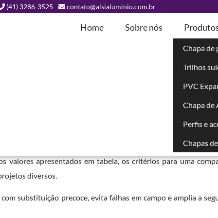
(41) 3286-3525
contato@alsialuminio.com.br
Home
Sobre nós
Produto
Chapa de 
Trilhos su
carbonato
PVC Expa
Chapa de
Perfis e a
olve mais do que comparar valores por metro quadrado. O custo
ura, da cor, das dimensões e da logística para a cidade de entrega
Chapas de 
 os valores apresentados em tabela, os critérios para uma comp
projetos diversos.
 com substituição precoce, evita falhas em campo e amplia a seg