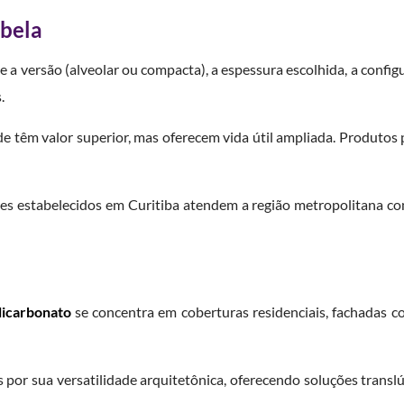
abela
 a versão (alveolar ou compacta), a espessura escolhida, a config
.
 têm valor superior, mas oferecem vida útil ampliada. Produto
res estabelecidos em Curitiba atendem a região metropolitana com
licarbonato
se concentra em coberturas residenciais, fachadas come
por sua versatilidade arquitetônica, oferecendo soluções translú