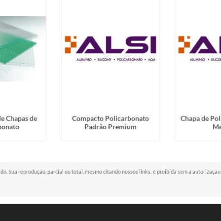
de Chapas de
Compacto Policarbonato
Chapa de Pol
bonato
Padrão Premium
Me
vado. Sua reprodução, parcial ou total, mesmo citando nossos links, é proibida sem a autorização