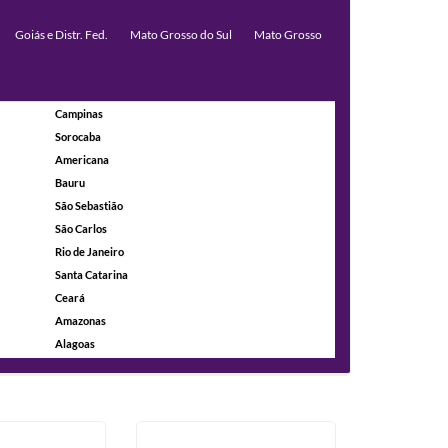
Goiás e Distr. Fed.
Mato Grosso do Sul
Mato Grosso
Campinas
Sorocaba
Americana
Bauru
São Sebastião
São Carlos
Rio de Janeiro
Santa Catarina
Ceará
Amazonas
Alagoas