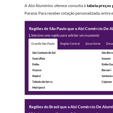
A Alsi Alumínios oferece consulta à
tabela preços 
Paraná. Para receber cotação personalizada, entre
Regiões de São Paulo que a Alsi Comércio De A
Selecione uma região para solicitar um orçamento
Grande São Paulo
Região Central
Zona Norte
Zona
São Caetano do Sul
São Bern
Guarulhos
Suzano
Embu
Embu Gu
Osasco
Barueri
Itapevi
Santana 
Taboão da Serra
Cajamar
Mairiporã
Regiões do Brasil que a Alsi Comércio De Alum