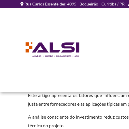
Rua Carlos Essenfelder, 4095 - Boqueirão - Curitiba / PR
Tabela Preços Placa Poli
Home
»
Informações
»
Tabela Preços Placa Policarbonato
A análise da
tabela preços placa policarbonato
env
depende da versão (alveolar ou compacta), da espess
Este artigo apresenta os fatores que influenciam
justa entre fornecedores e as aplicações típicas em 
A análise consciente do investimento reduz custos
técnica do projeto.