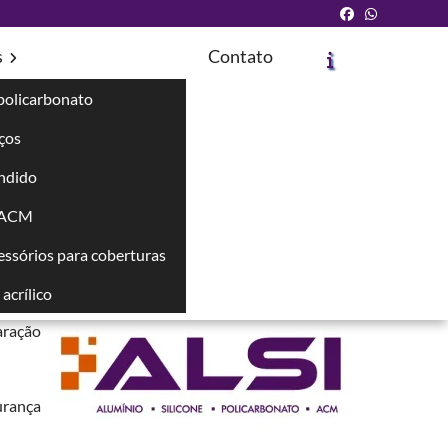
s
Contato
policarbonato
íços
Solicite um Orçamento
Chame no WhatsApp
ndido
 ACM
Informações
cessórios para coberturas
 total
.
acrílico
aração
urança