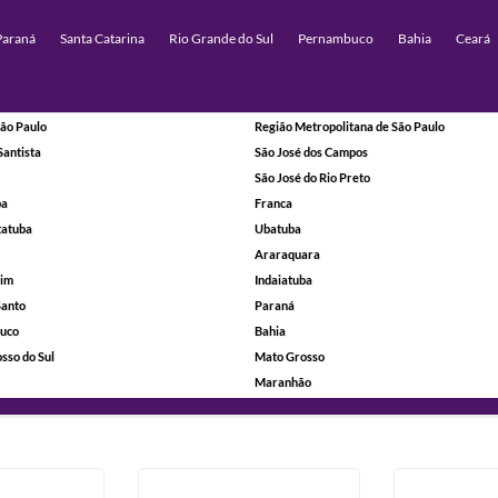
Paraná
Santa Catarina
Rio Grande do Sul
Pernambuco
Bahia
Ceará
ão Paulo
Região Metropolitana de São Paulo
Santista
São José dos Campos
São José do Rio Preto
ba
Franca
tatuba
Ubatuba
Araraquara
rim
Indaiatuba
Santo
Paraná
uco
Bahia
sso do Sul
Mato Grosso
Maranhão