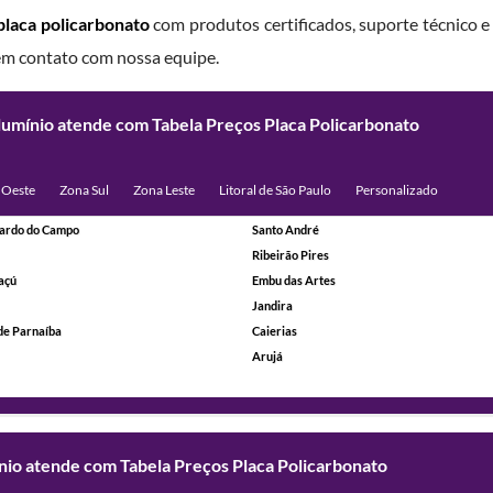
placa policarbonato
com produtos certificados, suporte técnico e 
 em contato com nossa equipe.
lumínio atende com Tabela Preços Placa Policarbonato
 Oeste
Zona Sul
Zona Leste
Litoral de São Paulo
Personalizado
ardo do Campo
Santo André
Ribeirão Pires
açú
Embu das Artes
Jandira
de Parnaíba
Caierias
Arujá
ínio atende com Tabela Preços Placa Policarbonato