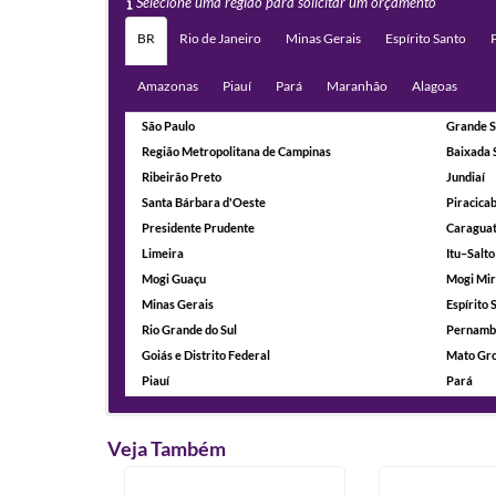
Selecione uma região para solicitar um orçamento
BR
Rio de Janeiro
Minas Gerais
Espírito Santo
Amazonas
Piauí
Pará
Maranhão
Alagoas
São Paulo
Grande S
Região Metropolitana de Campinas
Baixada 
Ribeirão Preto
Jundiaí
Santa Bárbara d'Oeste
Piracica
Presidente Prudente
Caragua
Limeira
Itu–Salto
Mogi Guaçu
Mogi Mi
Minas Gerais
Espírito 
Rio Grande do Sul
Pernamb
Goiás e Distrito Federal
Mato Gro
Piauí
Pará
Veja Também