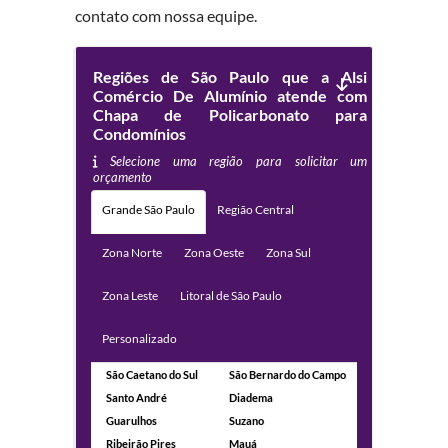
contato com nossa equipe.
Regiões de São Paulo que a Alsi
Comércio De Alumínio atende com
Chapa de Policarbonato para
Condomínios
Selecione uma região para solicitar um
orçamento
Grande São Paulo
Região Central
Zona Norte
Zona Oeste
Zona Sul
Zona Leste
Litoral de São Paulo
Personalizado
São Caetano do Sul
São Bernardo do Campo
Santo André
Diadema
Guarulhos
Suzano
Ribeirão Pires
Mauá