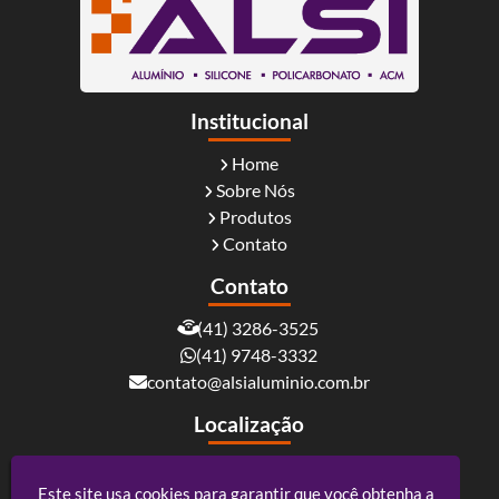
Institucional
Home
Sobre Nós
Produtos
Contato
Contato
(41) 3286-3525
(41) 9748-3332
contato@alsialuminio.com.br
Localização
Rua Carlos Essenfelder, 4095 - Boqueirão -
Curitiba / PR - CEP: 81730-060
Este site usa cookies para garantir que você obtenha a