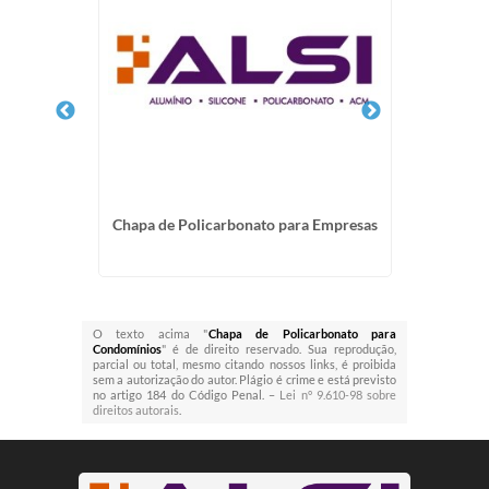
carbonato
Chapa de Policarbonato para Empresas
Forne
O texto acima "
Chapa de Policarbonato para
Condomínios
" é de direito reservado. Sua reprodução,
parcial ou total, mesmo citando nossos links, é proibida
sem a autorização do autor. Plágio é crime e está previsto
no artigo 184 do Código Penal. –
Lei n° 9.610-98 sobre
direitos autorais
.