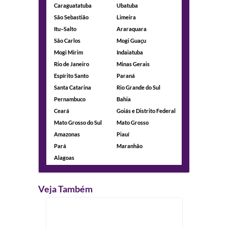
Caraguatatuba
Ubatuba
São Sebastião
Limeira
Itu–Salto
Araraquara
São Carlos
Mogi Guaçu
Mogi Mirim
Indaiatuba
Rio de Janeiro
Minas Gerais
Espírito Santo
Paraná
Santa Catarina
Rio Grande do Sul
Pernambuco
Bahia
Ceará
Goiás e Distrito Federal
Mato Grosso do Sul
Mato Grosso
Amazonas
Piauí
Pará
Maranhão
Alagoas
Veja Também