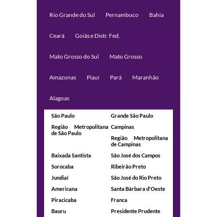
Rio Grande do Sul
Pernambuco
Bahia
Ceará
Goiás e Distr. Fed.
Mato Grosso do Sul
Mato Grosso
Amazonas
Piauí
Pará
Maranhão
Alagoas
São Paulo
Grande São Paulo
Região Metropolitana
Campinas
de São Paulo
Região Metropolitana
de Campinas
Baixada Santista
São José dos Campos
Sorocaba
Ribeirão Preto
Jundiaí
São José do Rio Preto
Americana
Santa Bárbara d'Oeste
Piracicaba
Franca
Bauru
Presidente Prudente