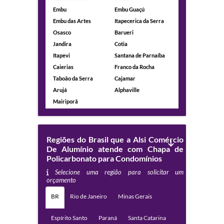
Embu
Embu Guaçú
Embu das Artes
Itapecerica da Serra
Osasco
Barueri
Jandira
Cotia
Itapevi
Santana de Parnaíba
Caierias
Franco da Rocha
Taboão da Serra
Cajamar
Arujá
Alphaville
Mairiporã
Regiões do Brasil que a Alsi Comércio
De Alumínio atende com Chapa de
Policarbonato para Condomínios
Selecione uma região para solicitar um
orçamento
BR
Rio de Janeiro
Minas Gerais
Espírito Santo
Paraná
Santa Catarina