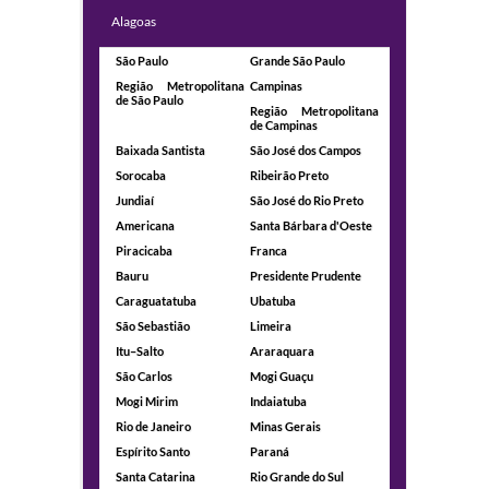
Alagoas
São Paulo
Grande São Paulo
Região Metropolitana
Campinas
de São Paulo
Região Metropolitana
de Campinas
Baixada Santista
São José dos Campos
Sorocaba
Ribeirão Preto
Jundiaí
São José do Rio Preto
Americana
Santa Bárbara d'Oeste
Piracicaba
Franca
Bauru
Presidente Prudente
Caraguatatuba
Ubatuba
São Sebastião
Limeira
Itu–Salto
Araraquara
São Carlos
Mogi Guaçu
Mogi Mirim
Indaiatuba
Rio de Janeiro
Minas Gerais
Espírito Santo
Paraná
Santa Catarina
Rio Grande do Sul