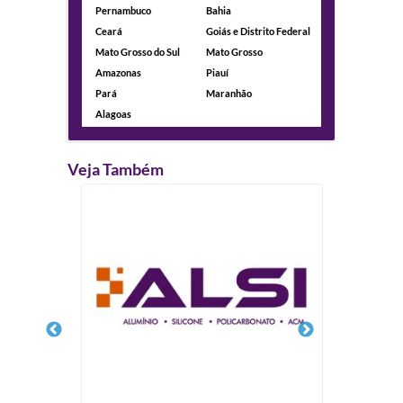
Pernambuco
Bahia
Ceará
Goiás e Distrito Federal
Mato Grosso do Sul
Mato Grosso
Amazonas
Piauí
Pará
Maranhão
Alagoas
Veja Também