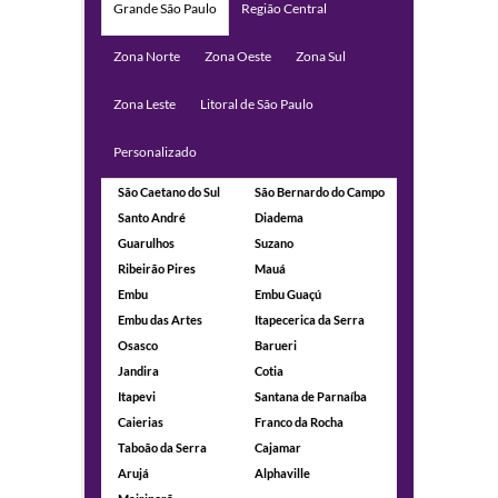
Grande São Paulo
Região Central
Zona Norte
Zona Oeste
Zona Sul
Zona Leste
Litoral de São Paulo
Personalizado
São Caetano do Sul
São Bernardo do Campo
Santo André
Diadema
Guarulhos
Suzano
Ribeirão Pires
Mauá
Embu
Embu Guaçú
Embu das Artes
Itapecerica da Serra
Osasco
Barueri
Jandira
Cotia
Itapevi
Santana de Parnaíba
Caierias
Franco da Rocha
Taboão da Serra
Cajamar
Arujá
Alphaville