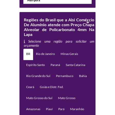
Mairiporã
Regiões do Brasil que a Alsi Comércio
De Alumínio atende com Preço Chapa
Alveolar de Policarbonato 4mm Na
Lapa
Selecione uma região para solicitar um
orçamento
BR
Rio de Janeiro
Minas Gerais
Espírito Santo
Paraná
Santa Catarina
Rio Grande do Sul
Pernambuco
Bahia
Ceará
Goiás e Distr. Fed.
Mato Grosso do Sul
Mato Grosso
Amazonas
Piauí
Pará
Maranhão