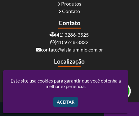
Produtos
Contato
Contato
(41) 3286-3525
(41) 9748-3332
contato@alsialuminio.com.br
Localização
Rua Carlos Essenfelder, 4095 - Boqueirão -
Curitiba / PR - CEP: 81730-060
Este site usa cookies para garantir que você obtenha a
melhor experiência.
Alsi Comércio De Alumínio - ACM e Policarbonato
ACEITAR