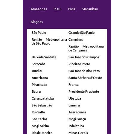
Amazonas
Piauí
Pará
Maranhão
Alagoas
São Paulo
Grande São Paulo
Região Metropolitana
Campinas
de São Paulo
Região Metropolitana
de Campinas
Baixada Santista
São José dos Campos
Sorocaba
Ribeirão Preto
Jundiaí
São José do Rio Preto
Americana
Santa Bárbara d'Oeste
Piracicaba
Franca
Bauru
Presidente Prudente
Caraguatatuba
Ubatuba
São Sebastião
Limeira
Itu–Salto
Araraquara
São Carlos
Mogi Guaçu
Mogi Mirim
Indaiatuba
Rio de Janeiro
Minas Gerais