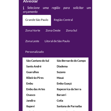
Alveolar
Selecione uma região para solicitar um
orçamento
Grande São Paulo
Região Central
Zona Norte
Zona Oeste
Zona Sul
Zona Leste
Litoral de São Paulo
Personalizado
São Caetano do Sul
São Bernardo do Campo
Santo André
Diadema
Guarulhos
Suzano
Ribeirão Pires
Mauá
Embu
Embu Guaçú
Embu das Artes
Itapecerica da Serra
Osasco
Barueri
Jandira
Cotia
Itapevi
Santana de Parnaíba