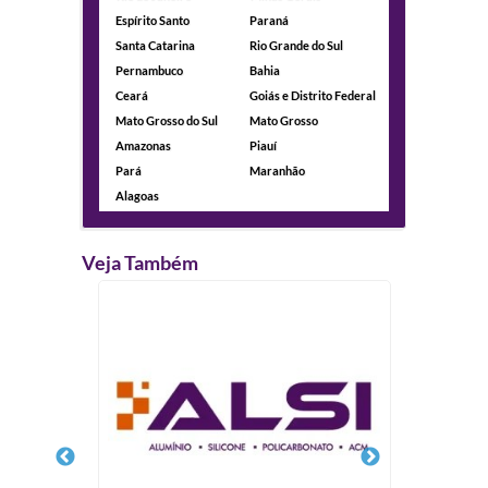
Espírito Santo
Paraná
Santa Catarina
Rio Grande do Sul
Pernambuco
Bahia
Ceará
Goiás e Distrito Federal
Mato Grosso do Sul
Mato Grosso
Amazonas
Piauí
Pará
Maranhão
Alagoas
Veja Também