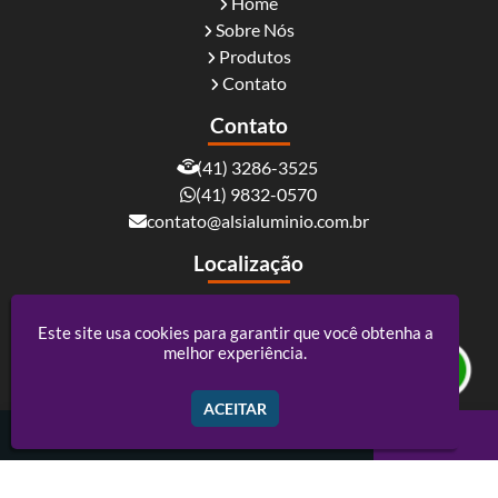
Home
Sobre Nós
Produtos
Contato
Contato
(41) 3286-3525
(41) 9832-0570
contato@alsialuminio.com.br
Localização
Rua Carlos Essenfelder, 4095 - Boqueirão -
Curitiba / PR - CEP: 81730-060
Este site usa cookies para garantir que você obtenha a
melhor experiência.
Alsi Comércio De Alumínio - ACM e Policarbonato
ACEITAR