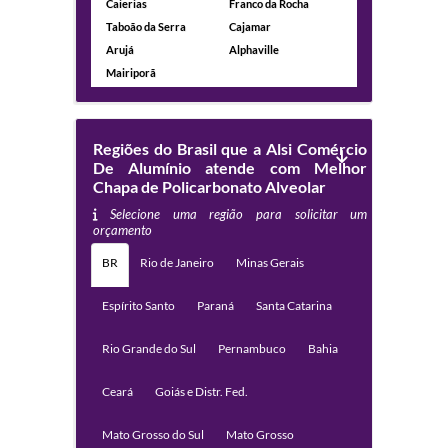
Caierias
Franco da Rocha
Taboão da Serra
Cajamar
Arujá
Alphaville
Mairiporã
Regiões do Brasil que a Alsi Comércio
De Alumínio atende com Melhor
Chapa de Policarbonato Alveolar
Selecione uma região para solicitar um
orçamento
BR
Rio de Janeiro
Minas Gerais
Espírito Santo
Paraná
Santa Catarina
Rio Grande do Sul
Pernambuco
Bahia
Ceará
Goiás e Distr. Fed.
Mato Grosso do Sul
Mato Grosso