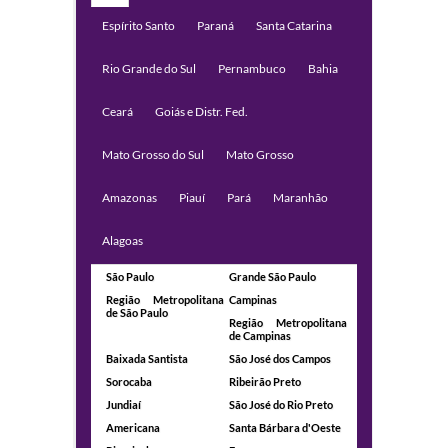
Espírito Santo
Paraná
Santa Catarina
Rio Grande do Sul
Pernambuco
Bahia
Ceará
Goiás e Distr. Fed.
Mato Grosso do Sul
Mato Grosso
Amazonas
Piauí
Pará
Maranhão
Alagoas
São Paulo
Grande São Paulo
Região Metropolitana
Campinas
de São Paulo
Região Metropolitana
de Campinas
Baixada Santista
São José dos Campos
Sorocaba
Ribeirão Preto
Jundiaí
São José do Rio Preto
Americana
Santa Bárbara d'Oeste