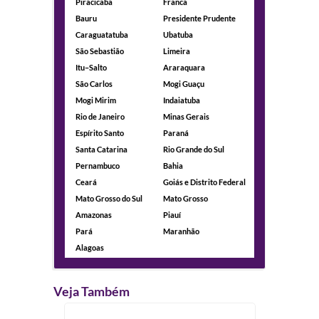
Piracicaba
Franca
Bauru
Presidente Prudente
Caraguatatuba
Ubatuba
São Sebastião
Limeira
Itu–Salto
Araraquara
São Carlos
Mogi Guaçu
Mogi Mirim
Indaiatuba
Rio de Janeiro
Minas Gerais
Espírito Santo
Paraná
Santa Catarina
Rio Grande do Sul
Pernambuco
Bahia
Ceará
Goiás e Distrito Federal
Mato Grosso do Sul
Mato Grosso
Amazonas
Piauí
Pará
Maranhão
Alagoas
Veja Também