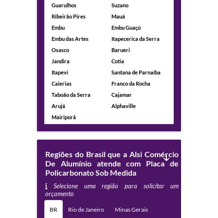
Guarulhos
Suzano
Ribeirão Pires
Mauá
Embu
Embu Guaçú
Embu das Artes
Itapecerica da Serra
Osasco
Barueri
Jandira
Cotia
Itapevi
Santana de Parnaíba
Caierias
Franco da Rocha
Taboão da Serra
Cajamar
Arujá
Alphaville
Mairiporã
Regiões do Brasil que a Alsi Comércio
De Alumínio atende com Placa de
Policarbonato Sob Medida
Selecione uma região para solicitar um
orçamento
BR
Rio de Janeiro
Minas Gerais