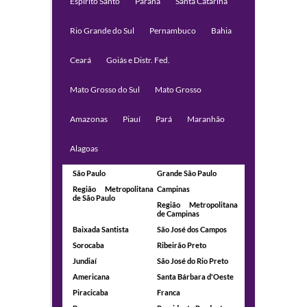
Espírito Santo
Paraná
Santa Catarina
Rio Grande do Sul
Pernambuco
Bahia
Ceará
Goiás e Distr. Fed.
Mato Grosso do Sul
Mato Grosso
Amazonas
Piauí
Pará
Maranhão
Alagoas
São Paulo
Grande São Paulo
Região Metropolitana
Campinas
de São Paulo
Região Metropolitana
de Campinas
Baixada Santista
São José dos Campos
Sorocaba
Ribeirão Preto
Jundiaí
São José do Rio Preto
Americana
Santa Bárbara d'Oeste
Piracicaba
Franca