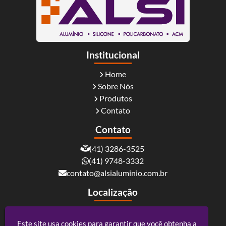
Institucional
Home
Sobre Nós
Produtos
Contato
Contato
(41) 3286-3525
(41) 9748-3332
contato@alsialuminio.com.br
Localização
Rua Carlos Essenfelder, 4095 - Boqueirão -
Curitiba / PR - CEP: 81730-060
Este site usa cookies para garantir que você obtenha a