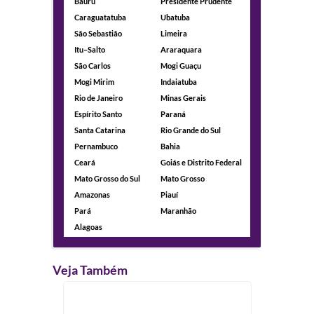
Bauru
Presidente Prudente
Caraguatatuba
Ubatuba
São Sebastião
Limeira
Itu–Salto
Araraquara
São Carlos
Mogi Guaçu
Mogi Mirim
Indaiatuba
Rio de Janeiro
Minas Gerais
Espírito Santo
Paraná
Santa Catarina
Rio Grande do Sul
Pernambuco
Bahia
Ceará
Goiás e Distrito Federal
Mato Grosso do Sul
Mato Grosso
Amazonas
Piauí
Pará
Maranhão
Alagoas
Veja Também