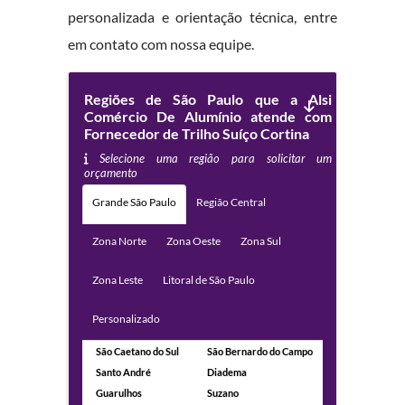
personalizada e orientação técnica, entre
em contato com nossa equipe.
Regiões de São Paulo que a Alsi
Comércio De Alumínio atende com
Fornecedor de Trilho Suíço Cortina
Selecione uma região para solicitar um
orçamento
Grande São Paulo
Região Central
Zona Norte
Zona Oeste
Zona Sul
Zona Leste
Litoral de São Paulo
Personalizado
São Caetano do Sul
São Bernardo do Campo
Santo André
Diadema
Guarulhos
Suzano