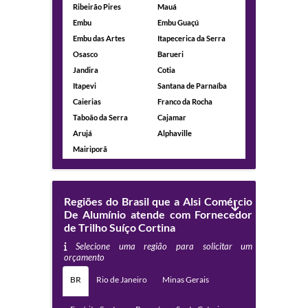
Ribeirão Pires
Mauá
Embu
Embu Guaçú
Embu das Artes
Itapecerica da Serra
Osasco
Barueri
Jandira
Cotia
Itapevi
Santana de Parnaíba
Caierias
Franco da Rocha
Taboão da Serra
Cajamar
Arujá
Alphaville
Mairiporã
Regiões do Brasil que a Alsi Comércio
De Alumínio atende com Fornecedor
de Trilho Suíço Cortina
Selecione uma região para solicitar um
orçamento
BR
Rio de Janeiro
Minas Gerais