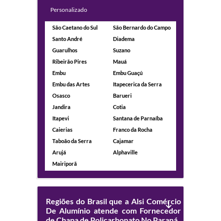
Personalizado
São Caetano do Sul
São Bernardo do Campo
Santo André
Diadema
Guarulhos
Suzano
Ribeirão Pires
Mauá
Embu
Embu Guaçú
Embu das Artes
Itapecerica da Serra
Osasco
Barueri
Jandira
Cotia
Itapevi
Santana de Parnaíba
Caierias
Franco da Rocha
Taboão da Serra
Cajamar
Arujá
Alphaville
Mairiporã
Regiões do Brasil que a Alsi Comércio
De Alumínio atende com Fornecedor
de Chapa de Policarbonato No Paraná