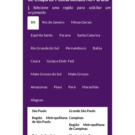
Selecione uma região para solicitar um
orçamento
BR
Rio de Janeiro
Minas Gerais
Espírito Santo
Paraná
Santa Catarina
Rio Grande do Sul
Pernambuco
Bahia
Ceará
Goiás e Distr. Fed.
Mato Grosso do Sul
Mato Grosso
Amazonas
Piauí
Pará
Maranhão
Alagoas
São Paulo
Grande São Paulo
Região Metropolitana
Campinas
de São Paulo
Região Metropolitana
de Campinas