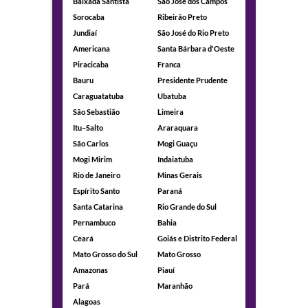
Baixada Santista
São José dos Campos
Sorocaba
Ribeirão Preto
Jundiaí
São José do Rio Preto
Americana
Santa Bárbara d'Oeste
Piracicaba
Franca
Bauru
Presidente Prudente
Caraguatatuba
Ubatuba
São Sebastião
Limeira
Itu–Salto
Araraquara
São Carlos
Mogi Guaçu
Mogi Mirim
Indaiatuba
Rio de Janeiro
Minas Gerais
Espírito Santo
Paraná
Santa Catarina
Rio Grande do Sul
Pernambuco
Bahia
Ceará
Goiás e Distrito Federal
Mato Grosso do Sul
Mato Grosso
Amazonas
Piauí
Pará
Maranhão
Alagoas