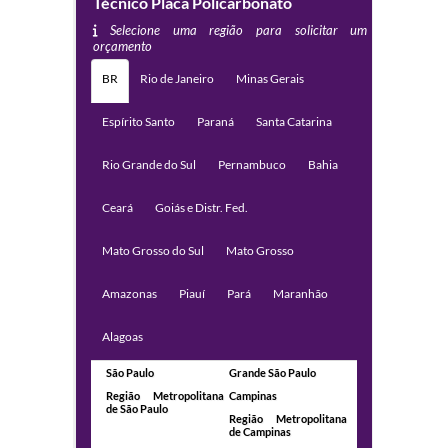
Técnico Placa Policarbonato
Selecione uma região para solicitar um
orçamento
BR
Rio de Janeiro
Minas Gerais
Espírito Santo
Paraná
Santa Catarina
Rio Grande do Sul
Pernambuco
Bahia
Ceará
Goiás e Distr. Fed.
Mato Grosso do Sul
Mato Grosso
Amazonas
Piauí
Pará
Maranhão
Alagoas
São Paulo
Grande São Paulo
Região Metropolitana
Campinas
de São Paulo
Região Metropolitana
de Campinas