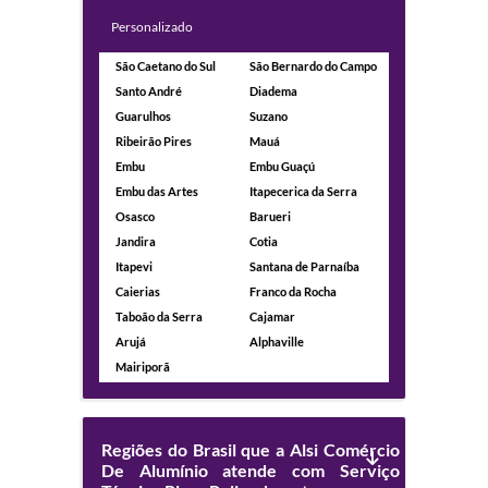
Personalizado
São Caetano do Sul
São Bernardo do Campo
Santo André
Diadema
Guarulhos
Suzano
Ribeirão Pires
Mauá
Embu
Embu Guaçú
Embu das Artes
Itapecerica da Serra
Osasco
Barueri
Jandira
Cotia
Itapevi
Santana de Parnaíba
Caierias
Franco da Rocha
Taboão da Serra
Cajamar
Arujá
Alphaville
Mairiporã
Regiões do Brasil que a Alsi Comércio
De Alumínio atende com Serviço