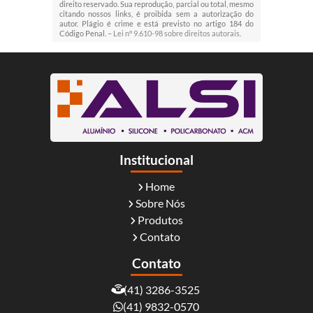
direito reservado. Sua reprodução, parcial ou total, mesmo
citando nossos links, é proibida sem a autorização do
autor. Plágio é crime e está previsto no artigo 184 do
Código Penal. –
Lei n° 9.610-98 sobre direitos autorais
.
Institucional
Home
Sobre Nós
Produtos
Contato
Contato
(41) 3286-3525
(41) 9832-0570