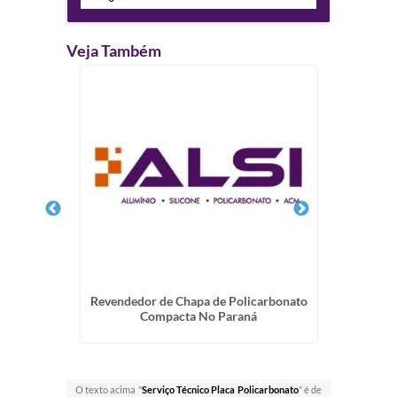
Veja Também
ndomínios
Revendedor de Chapa de Policarbonato
Chapa d
Compacta No Paraná
O texto acima "
Serviço Técnico Placa Policarbonato
" é de