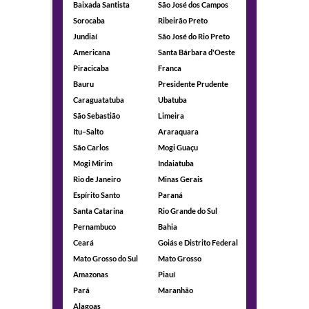
Baixada Santista
São José dos Campos
Sorocaba
Ribeirão Preto
Jundiaí
São José do Rio Preto
Americana
Santa Bárbara d'Oeste
Piracicaba
Franca
Bauru
Presidente Prudente
Caraguatatuba
Ubatuba
São Sebastião
Limeira
Itu–Salto
Araraquara
São Carlos
Mogi Guaçu
Mogi Mirim
Indaiatuba
Rio de Janeiro
Minas Gerais
Espírito Santo
Paraná
Santa Catarina
Rio Grande do Sul
Pernambuco
Bahia
Ceará
Goiás e Distrito Federal
Mato Grosso do Sul
Mato Grosso
Amazonas
Piauí
Pará
Maranhão
Alagoas