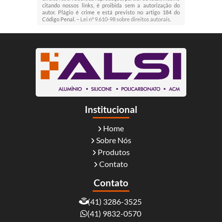
citando nossos links, é proibida sem a autorização do
autor. Plágio é crime e está previsto no artigo 184 do
Código Penal. –
Lei n° 9.610-98 sobre direitos autorais
.
Institucional
Home
Sobre Nós
Produtos
Contato
Contato
(41) 3286-3525
(41) 9832-0570