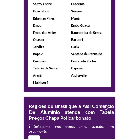
Santo André
Diadema
Guarulhos
Suzano
Ribeirão Pires
Mauá
Embu
Embu Guaçú
Embu das Artes
Itapecerica da Serra
Osasco
Barueri
Jandira
Cotia
Itapevi
Santana de Parnaíba
Caierias
Franco da Rocha
Taboão da Serra
Cajamar
Arujá
Alphaville
Mairiporã
Regiões do Brasil que a Alsi Comércio
De Alumínio atende com Tabela
Preços Chapa Policarbonato
Selecione uma região para solicitar um
orçamento