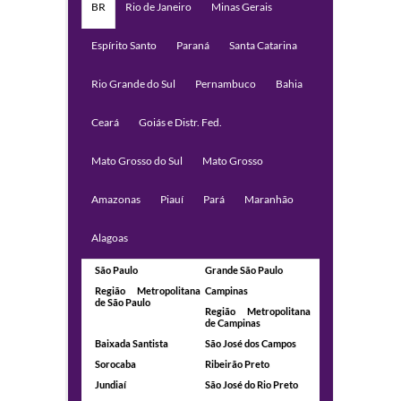
BR
Rio de Janeiro
Minas Gerais
Espírito Santo
Paraná
Santa Catarina
Rio Grande do Sul
Pernambuco
Bahia
Ceará
Goiás e Distr. Fed.
Mato Grosso do Sul
Mato Grosso
Amazonas
Piauí
Pará
Maranhão
Alagoas
São Paulo
Grande São Paulo
Região Metropolitana
Campinas
de São Paulo
Região Metropolitana
de Campinas
Baixada Santista
São José dos Campos
Sorocaba
Ribeirão Preto
Jundiaí
São José do Rio Preto