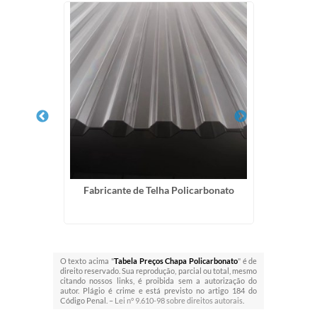
o Premium
Fabricante de Telha Policarbonato
Chap
O texto acima "
Tabela Preços Chapa Policarbonato
" é de
direito reservado. Sua reprodução, parcial ou total, mesmo
citando nossos links, é proibida sem a autorização do
autor. Plágio é crime e está previsto no artigo 184 do
Código Penal. –
Lei n° 9.610-98 sobre direitos autorais
.