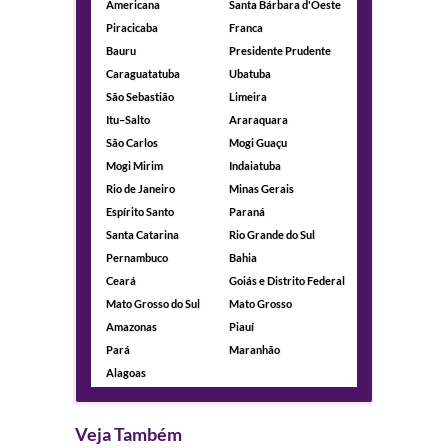
Americana
Santa Bárbara d'Oeste
Piracicaba
Franca
Bauru
Presidente Prudente
Caraguatatuba
Ubatuba
São Sebastião
Limeira
Itu–Salto
Araraquara
São Carlos
Mogi Guaçu
Mogi Mirim
Indaiatuba
Rio de Janeiro
Minas Gerais
Espírito Santo
Paraná
Santa Catarina
Rio Grande do Sul
Pernambuco
Bahia
Ceará
Goiás e Distrito Federal
Mato Grosso do Sul
Mato Grosso
Amazonas
Piauí
Pará
Maranhão
Alagoas
Veja Também