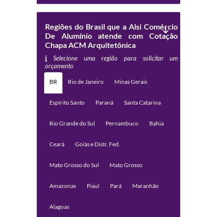
Regiões do Brasil que a Alsi Comércio
De Alumínio atende com Cotação
Chapa ACM Arquitetônica
Selecione uma região para solicitar um
orçamento
BR
Rio de Janeiro
Minas Gerais
Espírito Santo
Paraná
Santa Catarina
Rio Grande do Sul
Pernambuco
Bahia
Ceará
Goiás e Distr. Fed.
Mato Grosso do Sul
Mato Grosso
Amazonas
Piauí
Pará
Maranhão
Alagoas