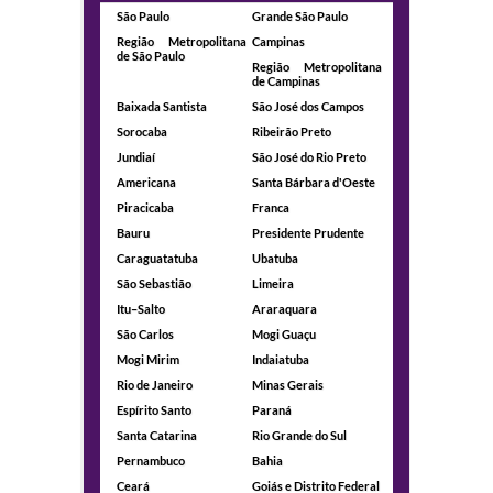
São Paulo
Grande São Paulo
Região Metropolitana
Campinas
de São Paulo
Região Metropolitana
de Campinas
Baixada Santista
São José dos Campos
Sorocaba
Ribeirão Preto
Jundiaí
São José do Rio Preto
Americana
Santa Bárbara d'Oeste
Piracicaba
Franca
Bauru
Presidente Prudente
Caraguatatuba
Ubatuba
São Sebastião
Limeira
Itu–Salto
Araraquara
São Carlos
Mogi Guaçu
Mogi Mirim
Indaiatuba
Rio de Janeiro
Minas Gerais
Espírito Santo
Paraná
Santa Catarina
Rio Grande do Sul
Pernambuco
Bahia
Ceará
Goiás e Distrito Federal