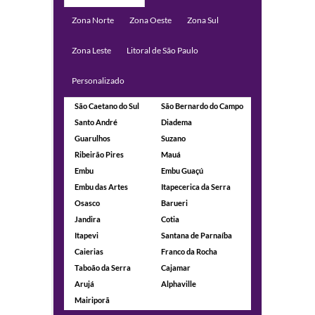
Zona Norte
Zona Oeste
Zona Sul
Zona Leste
Litoral de São Paulo
Personalizado
São Caetano do Sul
São Bernardo do Campo
Santo André
Diadema
Guarulhos
Suzano
Ribeirão Pires
Mauá
Embu
Embu Guaçú
Embu das Artes
Itapecerica da Serra
Osasco
Barueri
Jandira
Cotia
Itapevi
Santana de Parnaíba
Caierias
Franco da Rocha
Taboão da Serra
Cajamar
Arujá
Alphaville
Mairiporã