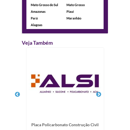
Mato Grosso do Sul
Mato Grosso
Amazonas
Piauí
Pará
Maranhão
Alagoas
Veja Também
 ACM
Placa Policarbonato Construção Civil
Fornec