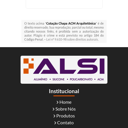
O texto acima "
Cotação Chapa ACM Arquitetônica
" é de
direito reservado. Sua reprodução, parcial ou total, mesmo
citando nossos links, é proibida sem a autorização do
autor. Plágio é crime e está previsto no artigo 184 do
Código Penal. –
Lei n° 9.610-98 sobre direitos autorais
.
Institucional
Home
Sobre Nós
Produtos
Contato