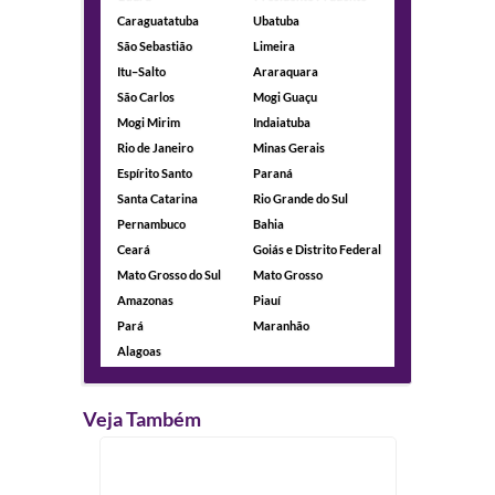
Caraguatatuba
Ubatuba
São Sebastião
Limeira
Itu–Salto
Araraquara
São Carlos
Mogi Guaçu
Mogi Mirim
Indaiatuba
Rio de Janeiro
Minas Gerais
Espírito Santo
Paraná
Santa Catarina
Rio Grande do Sul
Pernambuco
Bahia
Ceará
Goiás e Distrito Federal
Mato Grosso do Sul
Mato Grosso
Amazonas
Piauí
Pará
Maranhão
Alagoas
Veja Também