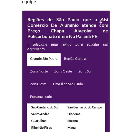
equipe.
Regiões de São Paulo que a Alsi
Comércio De Alumínio atende com
Preço Chapa Alveolar de
Policarbonato 6mm No Paraná PR
Selecione uma região para solicitar um
orçamento
Grande São Paulo
Região Central
Zona Norte
Zona Oeste
Zona Sul
Zona Leste
Litoral de São Paulo
Personalizado
São Caetano do Sul
São Bernardo do Campo
Santo André
Diadema
Guarulhos
Suzano
Ribeirão Pires
Mauá