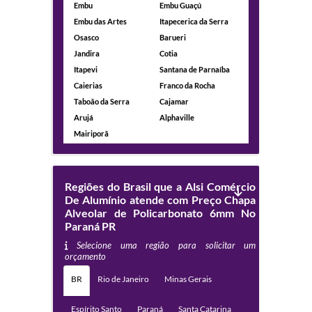
Embu
Embu Guaçú
Embu das Artes
Itapecerica da Serra
Osasco
Barueri
Jandira
Cotia
Itapevi
Santana de Parnaíba
Caierias
Franco da Rocha
Taboão da Serra
Cajamar
Arujá
Alphaville
Mairiporã
Regiões do Brasil que a Alsi Comércio
De Alumínio atende com Preço Chapa
Alveolar de Policarbonato 6mm No
Paraná PR
Selecione uma região para solicitar um
orçamento
BR
Rio de Janeiro
Minas Gerais
Espírito Santo
Paraná
Santa Catarina