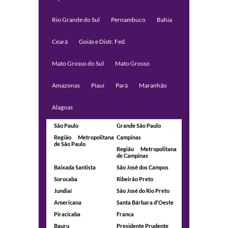
Rio Grande do Sul
Pernambuco
Bahia
Ceará
Goiás e Distr. Fed.
Mato Grosso do Sul
Mato Grosso
Amazonas
Piauí
Pará
Maranhão
Alagoas
São Paulo
Grande São Paulo
Região Metropolitana
Campinas
de São Paulo
Região Metropolitana
de Campinas
Baixada Santista
São José dos Campos
Sorocaba
Ribeirão Preto
Jundiaí
São José do Rio Preto
Americana
Santa Bárbara d'Oeste
Piracicaba
Franca
Bauru
Presidente Prudente