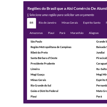
Regiões do Brasil que a Alsi Comércio De Alu
Selecione uma região para solicitar um orçamento
BR
Rio de Janeiro
Minas Gerais
Espírito Santo
Amazonas
Piauí
Pará
Maranhão
Alagoas
São Paulo
Grande S
Região Metropolitana de Campinas
Baixada 
Ribeirão Preto
Jundiaí
Santa Bárbara d'Oeste
Piracica
Presidente Prudente
Caragua
Limeira
Itu–Salto
Mogi Guaçu
Mogi Mi
Minas Gerais
Espírito 
Rio Grande do Sul
Pernamb
Goiás e Distrito Federal
Mato Gro
Piauí
Pará