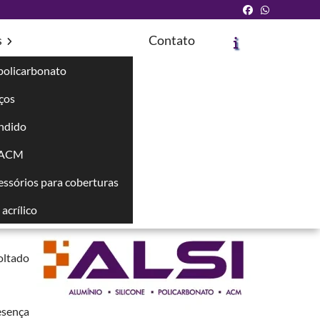
s
Contato
policarbonato
íços
Solicite um Orçamento
Chame no WhatsApp
ndido
 ACM
Informações
cessórios para coberturas
forme,
as com
acrílico
voltado
esença