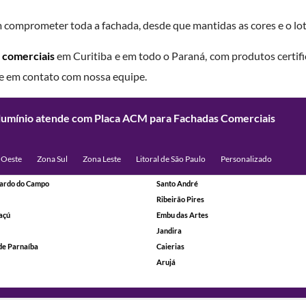
m comprometer toda a fachada, desde que mantidas as cores e o lot
 comerciais
em Curitiba e em todo o Paraná, com produtos certific
re em contato com nossa equipe.
Alumínio atende com Placa ACM para Fachadas Comerciais
 Oeste
Zona Sul
Zona Leste
Litoral de São Paulo
Personalizado
ardo do Campo
Santo André
Ribeirão Pires
açú
Embu das Artes
Jandira
de Parnaíba
Caierias
Arujá