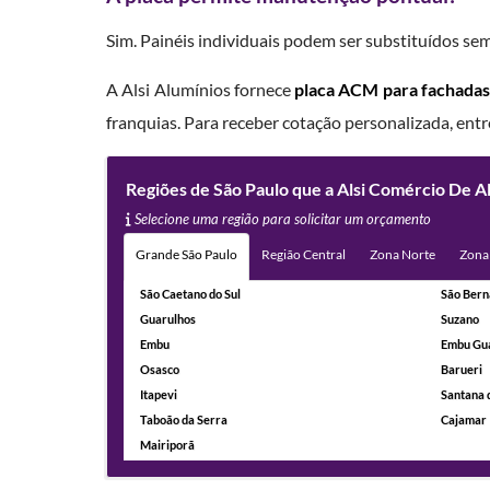
Sim. Painéis individuais podem ser substituídos se
A Alsi Alumínios fornece
placa ACM para fachadas
franquias. Para receber cotação personalizada, ent
Regiões de São Paulo que a Alsi Comércio De 
Selecione uma região para solicitar um orçamento
Grande São Paulo
Região Central
Zona Norte
Zona
São Caetano do Sul
São Bern
Guarulhos
Suzano
Embu
Embu Gu
Osasco
Barueri
Itapevi
Santana 
Taboão da Serra
Cajamar
Mairiporã