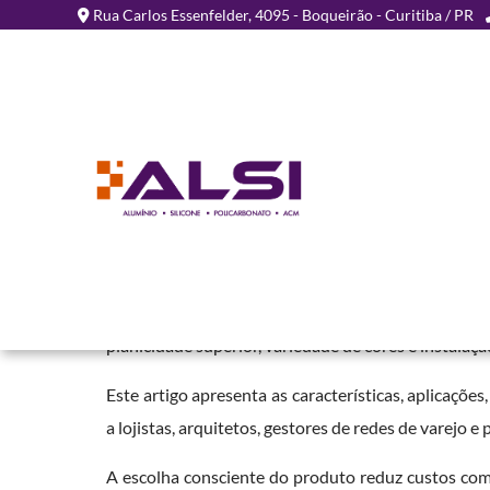
Rua Carlos Essenfelder, 4095 - Boqueirão - Curitiba / PR
Placa ACM para Fachadas
Home
»
Informações
»
Placa ACM para Fachadas Comerciais
Comércios, franquias e estabelecimentos vareji
identidade visual padronizada e custo competitiv
planicidade superior, variedade de cores e instalaçã
Este artigo apresenta as características, aplicações
a lojistas, arquitetos, gestores de redes de varejo e
A escolha consciente do produto reduz custos com