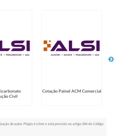
licarbonato
Cotação Painel ACM Comercial
Revendedor 
ção Civil
de Polic
rização do autor. Plágio é crime e está previsto no artigo 184 do Código