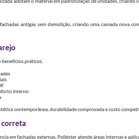
izada adotam o material em padronização de unidades, criando co
a fachadas antigas sem demolição, criando uma camada nova co
arejo
 benefícios práticos.
dades
ais
DF
forto interno
a
stética contemporânea, durabilidade comprovada e custo competi
 correta
cia em fachadas externas. Poliéster atende áreas internas e aplic