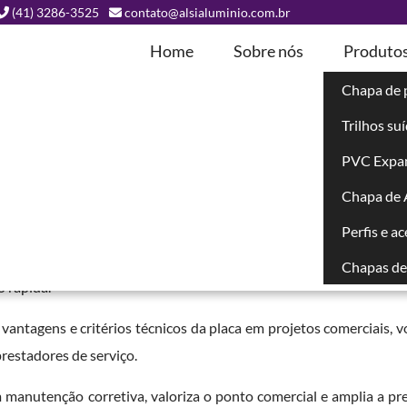
(41) 3286-3525
contato@alsialuminio.com.br
Home
Sobre nós
Produto
Chapa de 
Trilhos su
 Comerciais
PVC Expa
Chapa de
Perfis e a
stas demandam soluções de fachada que combinem aparência uni
o. A
placa ACM para fachadas comerciais
atende essas exigênci
Chapas de 
o rápida.
, vantagens e critérios técnicos da placa em projetos comerciais, 
 prestadores de serviço.
 manutenção corretiva, valoriza o ponto comercial e amplia a pr