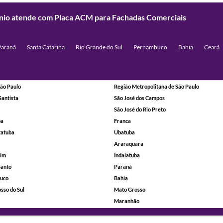
mínio atende com Placa ACM para Fachadas Comerciais
Paraná
Santa Catarina
Rio Grande do Sul
Pernambuco
Bahia
Ceará
ão Paulo
Região Metropolitana de São Paulo
Santista
São José dos Campos
São José do Rio Preto
ba
Franca
tatuba
Ubatuba
Araraquara
rim
Indaiatuba
Santo
Paraná
uco
Bahia
sso do Sul
Mato Grosso
Maranhão