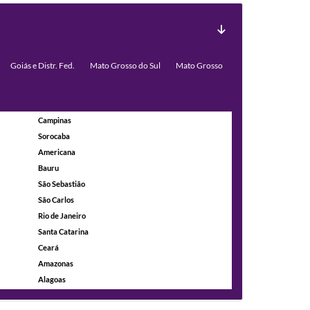
Goiás e Distr. Fed.
Mato Grosso do Sul
Mato Grosso
Campinas
Sorocaba
Americana
Bauru
São Sebastião
São Carlos
Rio de Janeiro
Santa Catarina
Ceará
Amazonas
Alagoas