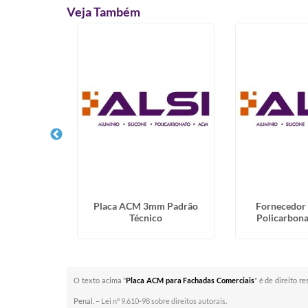
Veja Também
veolar de
Placa ACM 3mm Padrão
Fornecedor
em Caiobá
Técnico
Policarbona
O texto acima "
Placa ACM para Fachadas Comerciais
" é de direito r
Penal. –
Lei n° 9.610-98 sobre direitos autorais
.