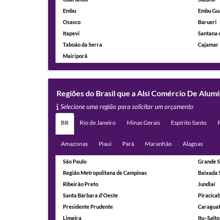
Embu
Embu Gu
Osasco
Barueri
Itapevi
Santana 
Taboão da Serra
Cajamar
Mairiporã
Regiões do Brasil que a Alsi Comércio De Alu
Selecione uma região para solicitar um orçamento
BR
Rio de Janeiro
Minas Gerais
Espírito Santo
Amazonas
Piauí
Pará
Maranhão
Alagoas
São Paulo
Grande S
Região Metropolitana de Campinas
Baixada 
Ribeirão Preto
Jundiaí
Santa Bárbara d'Oeste
Piracica
Presidente Prudente
Caragua
Limeira
Itu–Salto