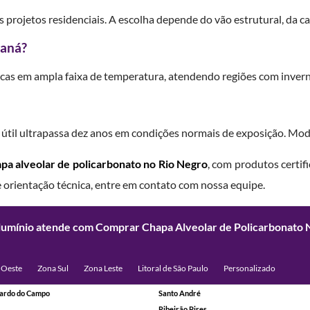
rojetos residenciais. A escolha depende do vão estrutural, da car
raná?
as em ampla faixa de temperatura, atendendo regiões com invern
a útil ultrapassa dez anos em condições normais de exposição. M
pa alveolar de policarbonato no Rio Negro
, com produtos certifi
e orientação técnica, entre em contato com nossa equipe.
Alumínio atende com Comprar Chapa Alveolar de Policarbonato 
 Oeste
Zona Sul
Zona Leste
Litoral de São Paulo
Personalizado
ardo do Campo
Santo André
Ribeirão Pires