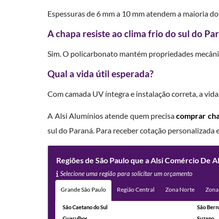
Espessuras de 6 mm a 10 mm atendem a maioria dos p
A chapa resiste ao clima frio do sul do Pa
Sim. O policarbonato mantém propriedades mecânic
Qual a vida útil esperada?
Com camada UV íntegra e instalação correta, a vid
A Alsi Alumínios atende quem precisa
comprar cha
sul do Paraná. Para receber cotação personalizada 
Regiões de São Paulo que a Alsi Comércio De 
Selecione uma região para solicitar um orçamento
Grande São Paulo
Região Central
Zona Norte
Zona
São Caetano do Sul
São Bern
Guarulhos
Suzano