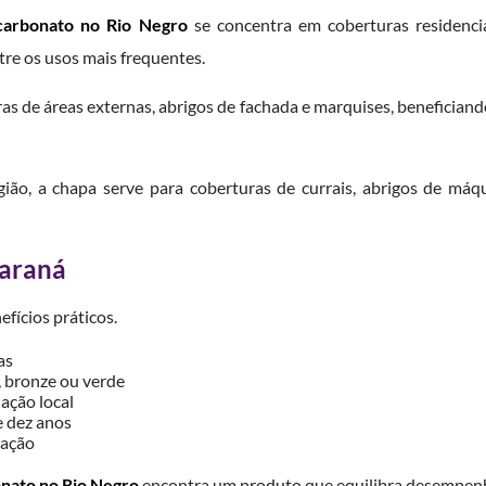
icarbonato no Rio Negro
se concentra em coberturas residenciais
tre os usos mais frequentes.
s de áreas externas, abrigos de fachada e marquises, beneficiando-
gião, a chapa serve para coberturas de currais, abrigos de má
Paraná
fícios práticos.
as
bronze ou verde
ação local
e dez anos
cação
onato no Rio Negro
encontra um produto que equilibra desempenho