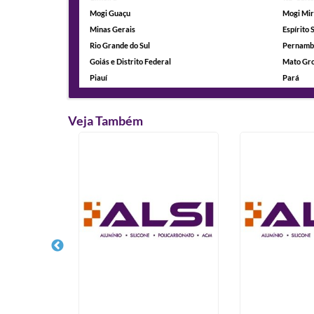
Mogi Guaçu
Mogi Mi
Minas Gerais
Espírito 
Rio Grande do Sul
Pernamb
Goiás e Distrito Federal
Mato Gro
Piauí
Pará
Veja Também