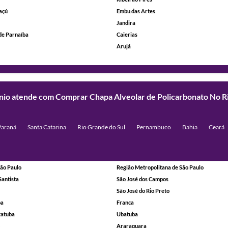
açú
Embu das Artes
Jandira
de Parnaíba
Caierias
Arujá
mínio atende com Comprar Chapa Alveolar de Policarbonato No R
Paraná
Santa Catarina
Rio Grande do Sul
Pernambuco
Bahia
Ceará
ão Paulo
Região Metropolitana de São Paulo
Santista
São José dos Campos
São José do Rio Preto
ba
Franca
tatuba
Ubatuba
Araraquara