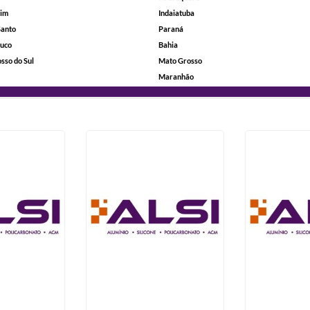
rim
Indaiatuba
Santo
Paraná
uco
Bahia
sso do Sul
Mato Grosso
Maranhão