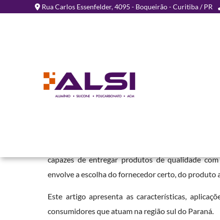
Rua Carlos Essenfelder, 4095 - Boqueirão - Curitiba / PR
Comprar Chapa Alveolar 
Policarbonato No Rio Ne
Home
»
Informações
»
Comprar Chapa Alveolar de Policarbonato 
Profissionais e moradores que precisam de cobert
capazes de entregar produtos de qualidade com 
envolve a escolha do fornecedor certo, do produto a
Este artigo apresenta as características, aplicaçõ
consumidores que atuam na região sul do Paraná.