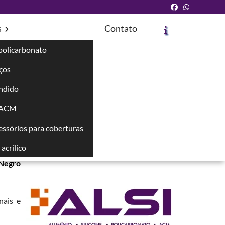
s
Contato
policarbonato
íços
ndido
Solicite um Orçamento
Chame no WhatsApp
 ACM
cessórios para coberturas
Informações
acrílico
edores
 Negro
nais e