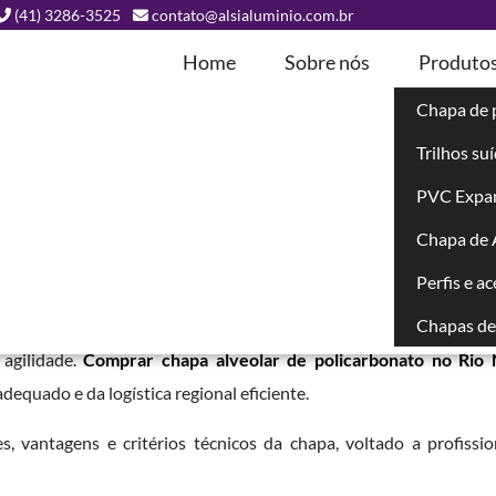
(41) 3286-3525
contato@alsialuminio.com.br
Home
Sobre nós
Produto
Chapa de 
Trilhos su
de
PVC Expa
gro
Chapa de
No Rio Negro
Perfis e a
Chapas de 
ura translúcida em Rio Negro e cidades próximas buscam fornec
agilidade.
Comprar chapa alveolar de policarbonato no Rio
dequado e da logística regional eficiente.
es, vantagens e critérios técnicos da chapa, voltado a profissio