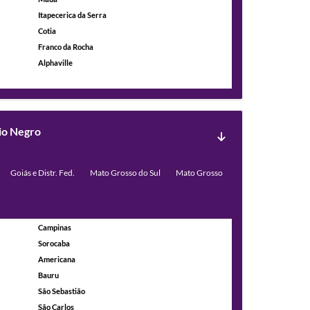
Itapecerica da Serra
Cotia
Franco da Rocha
Alphaville
io Negro
Goiás e Distr. Fed.
Mato Grosso do Sul
Mato Grosso
Campinas
Sorocaba
Americana
Bauru
São Sebastião
São Carlos