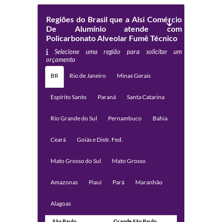
Regiões do Brasil que a Alsi Comércio
De Alumínio atende com
Policarbonato Alveolar Fumê Técnico
Selecione uma região para solicitar um
orçamento
BR
Rio de Janeiro
Minas Gerais
Espírito Santo
Paraná
Santa Catarina
Rio Grande do Sul
Pernambuco
Bahia
Ceará
Goiás e Distr. Fed.
Mato Grosso do Sul
Mato Grosso
Amazonas
Piauí
Pará
Maranhão
Alagoas
São Paulo
Grande São Paulo