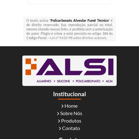
O texto acima "
Policarbonato Alveolar Fumê Técnico
" é
de direito reservado. Sua reprodução, parcial ou total,
mesmo citando nossos links, é proibida sem a autorização
do autor. Plágio é crime e está previsto no artigo 184 do
Código Penal. –
Lei n° 9.610-98 sobre direitos autorais
.
Institucional
Home
Sobre Nós
Produtos
Contato