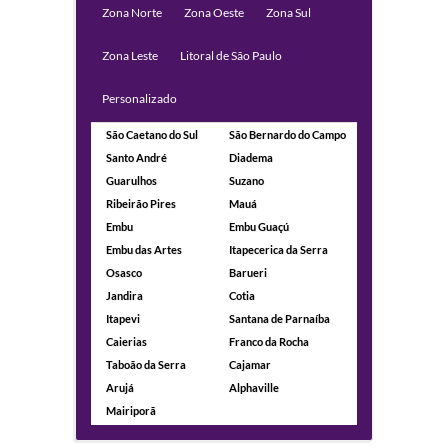
Zona Norte
Zona Oeste
Zona Sul
Zona Leste
Litoral de São Paulo
Personalizado
São Caetano do Sul
São Bernardo do Campo
Santo André
Diadema
Guarulhos
Suzano
Ribeirão Pires
Mauá
Embu
Embu Guaçú
Embu das Artes
Itapecerica da Serra
Osasco
Barueri
Jandira
Cotia
Itapevi
Santana de Parnaíba
Caierias
Franco da Rocha
Taboão da Serra
Cajamar
Arujá
Alphaville
Mairiporã