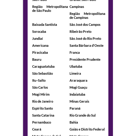
Região Metropolitana
Campinas
de São Paulo
Região Metropolitana
de Campinas
Baixada Santista
São José dos Campos
Sorocaba
Ribeirão Preto
Jundiaí
São José do Rio Preto
Americana
Santa Bárbara d'Oeste
Piracicaba
Franca
Bauru
Presidente Prudente
Caraguatatuba
Ubatuba
São Sebastião
Limeira
Itu–Salto
Araraquara
São Carlos
Mogi Guaçu
Mogi Mirim
Indaiatuba
Rio de Janeiro
Minas Gerais
Espírito Santo
Paraná
Santa Catarina
Rio Grande do Sul
Pernambuco
Bahia
Ceará
Goiás e Distrito Federal