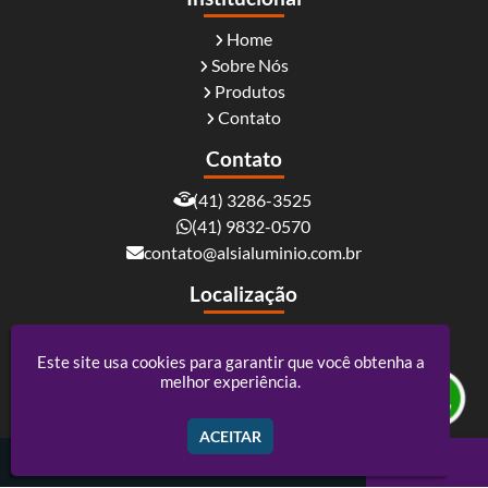
Home
Sobre Nós
Produtos
Contato
Contato
(41) 3286-3525
(41) 9832-0570
contato@alsialuminio.com.br
Localização
Rua Carlos Essenfelder, 4095 - Boqueirão -
Curitiba / PR - CEP: 81730-060
Este site usa cookies para garantir que você obtenha a
melhor experiência.
Alsi Comércio De Alumínio - ACM e Policarbonato
ACEITAR