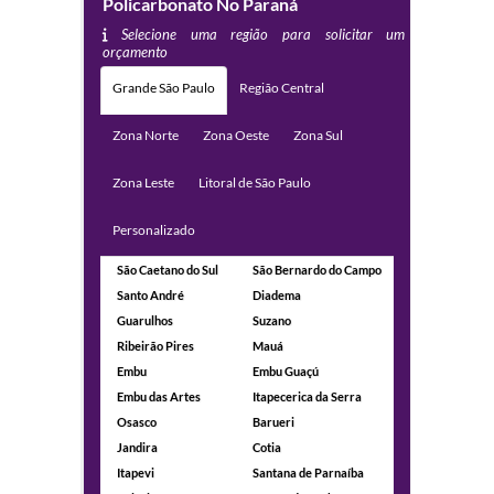
Policarbonato No Paraná
Selecione uma região para solicitar um
orçamento
Grande São Paulo
Região Central
Zona Norte
Zona Oeste
Zona Sul
Zona Leste
Litoral de São Paulo
Personalizado
São Caetano do Sul
São Bernardo do Campo
Santo André
Diadema
Guarulhos
Suzano
Ribeirão Pires
Mauá
Embu
Embu Guaçú
Embu das Artes
Itapecerica da Serra
Osasco
Barueri
Jandira
Cotia
Itapevi
Santana de Parnaíba