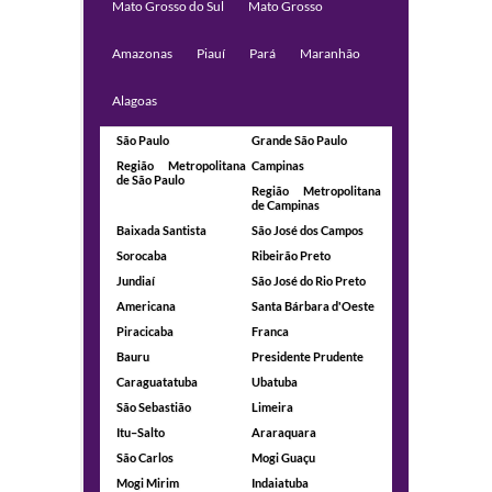
Mato Grosso do Sul
Mato Grosso
Amazonas
Piauí
Pará
Maranhão
Alagoas
São Paulo
Grande São Paulo
Região Metropolitana
Campinas
de São Paulo
Região Metropolitana
de Campinas
Baixada Santista
São José dos Campos
Sorocaba
Ribeirão Preto
Jundiaí
São José do Rio Preto
Americana
Santa Bárbara d'Oeste
Piracicaba
Franca
Bauru
Presidente Prudente
Caraguatatuba
Ubatuba
São Sebastião
Limeira
Itu–Salto
Araraquara
São Carlos
Mogi Guaçu
Mogi Mirim
Indaiatuba