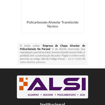
cto para
Policarbonato Alveolar Translúcido
Emp
Técnico
O texto acima "
Empresa de Chapa Alveolar de
Policarbonato No Paraná
" é de direito reservado. Sua
reprodução, parcial ou total, mesmo citando nossos links, é
proibida sem a autorização do autor. Plágio é crime e está
previsto no artigo 184 do Código Penal. –
Lei n° 9.610-98
sobre direitos autorais
.
Institucional