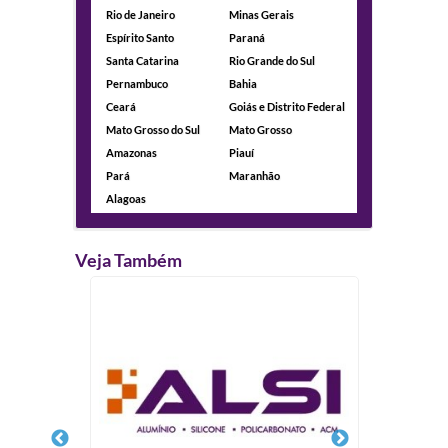
Rio de Janeiro
Minas Gerais
Espírito Santo
Paraná
Santa Catarina
Rio Grande do Sul
Pernambuco
Bahia
Ceará
Goiás e Distrito Federal
Mato Grosso do Sul
Mato Grosso
Amazonas
Piauí
Pará
Maranhão
Alagoas
Veja Também