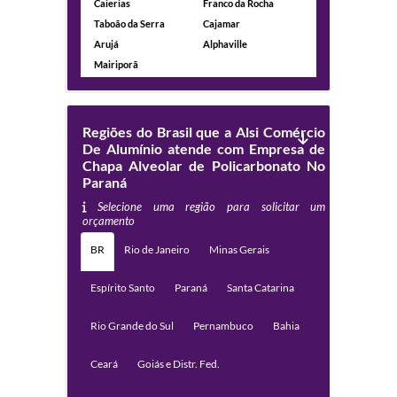
Caierias
Franco da Rocha
Taboão da Serra
Cajamar
Arujá
Alphaville
Mairiporã
Regiões do Brasil que a Alsi Comércio
De Alumínio atende com Empresa de
Chapa Alveolar de Policarbonato No
Paraná
Selecione uma região para solicitar um
orçamento
BR
Rio de Janeiro
Minas Gerais
Espírito Santo
Paraná
Santa Catarina
Rio Grande do Sul
Pernambuco
Bahia
Ceará
Goiás e Distr. Fed.