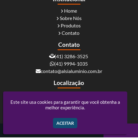
Home
Sobre Nós
Produtos
Contato
Contato
(41) 3286-3525
(41) 9994-1035
contato@alsialuminio.com.br
Localização
Rua Carlos Essenfelder, 4095 - Boqueirão -
Curitiba / PR - CEP: 81730-060
Este site usa cookies para garantir que você obtenha a
melhor experiência.
Alsi Comércio De Alumínio - ACM e Policarbonato
ACEITAR