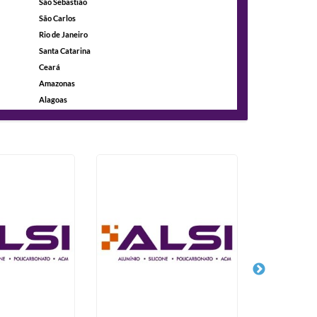
São Sebastião
São Carlos
Rio de Janeiro
Santa Catarina
Ceará
Amazonas
Alagoas