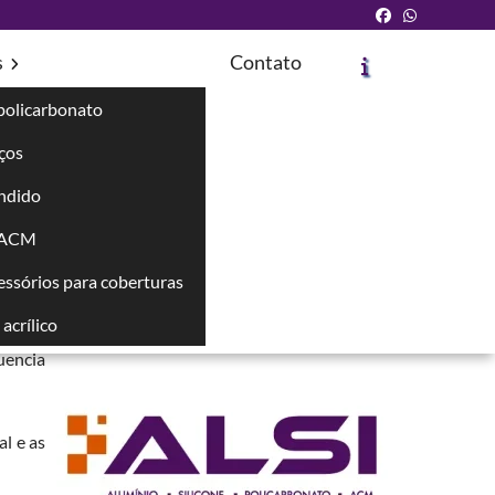
s
Contato
policarbonato
íços
ndido
Solicite um Orçamento
Chame no WhatsApp
 ACM
cessórios para coberturas
Informações
acrílico
ciais,
uencia
al e as