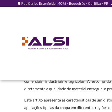
Rua Carlos Essenfelder, 4095 - Boqueirão - Curitiba / PR
Distribuidor de Chapa Alv
Policarbonato No PR
Home
»
Informações
»
Distribuidor de Chapa Alveolar de Policar
A demanda por chapas translúcidas em obras paran
comerciais, industriais e agrícolas. A escolha d
diretamente a qualidade do material entregue, o pra
Este artigo apresenta as características de um distri
aplicações típicas da chapa em diferentes regiões d