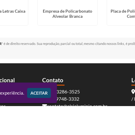
 Letras Caixa
Empresa de Policarbonato
Placa de Pol
Alveolar Branca
Com
PR
" é de direito reservado. Sua reprodução, parcial ou total, mesmo citando nossos links, é proi
ucional
Contato
L
(41) 3286-3525
 experiência.
ACEITAR
 Nós
(41) 9748-3332
/
tos
contato@alsialuminio.com.br
to