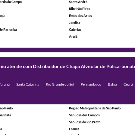
ardo do Campo
Santo André
Ribeirão Pires
açú
Embu das Artes
Jandira
de Parnaíba
Caierias
Arujá
ínio atende com Distribuidor de Chapa Alveolar de Policarbona
Paraná
Santa Catarina
Rio Grande do Sul
Pernambuco
Bahia
Ceará
ão Paulo
Região Metropolitana de São Paulo
Santista
São José dos Campos
São José do Rio Preto
ba
Franca