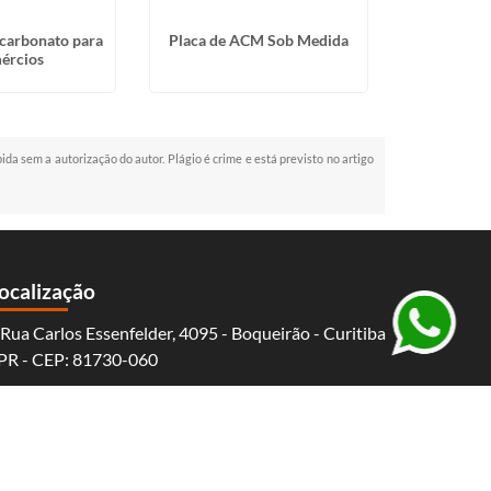
icarbonato para
Placa de ACM Sob Medida
Placa Pol
ércios
Re
bida sem a autorização do autor. Plágio é crime e está previsto no artigo
ocalização
Rua Carlos Essenfelder, 4095 - Boqueirão - Curitiba
 PR - CEP: 81730-060