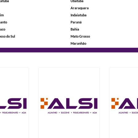
tatuba
Ubatuba
Araraquara
rim
Indaiatuba
Santo
Paraná
uco
Bahia
sso do Sul
Mato Grosso
Maranhão