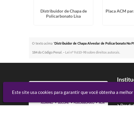
ato Alveolar
Distribuidor de Chapa de
Placa ACM para
a
Policarbonato Lisa
O texto acima "
Distribuidor de Chapa Alveolar de Policarbonato No 
184 do Código Penal. –
Lei n° 9.610-98 sobre direitos autorais
.
Instit
Home
Este site usa cookies para garantir que você obtenha a melhor
Sobre
Produ
Conta
Alsi Comércio De Alumínio - ACM e Policarbonato