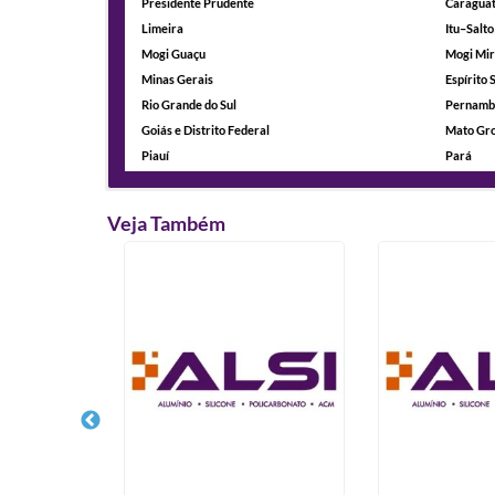
Presidente Prudente
Caragua
Limeira
Itu–Salto
Mogi Guaçu
Mogi Mi
Minas Gerais
Espírito 
Rio Grande do Sul
Pernamb
Goiás e Distrito Federal
Mato Gro
Piauí
Pará
Veja Também