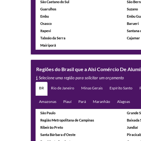
São Caetano do Sul
São Bern
Guarulhos
Suzano
Embu
Embu Gu
Osasco
Barueri
Itapevi
Santana 
Taboão da Serra
Cajamar
Mairiporã
Regiões do Brasil que a Alsi Comércio De Alum
Selecione uma região para solicitar um orçamento
BR
Rio de Janeiro
Minas Gerais
Espírito Santo
Amazonas
Piauí
Pará
Maranhão
Alagoas
São Paulo
Grande S
Região Metropolitana de Campinas
Baixada 
Ribeirão Preto
Jundiaí
Santa Bárbara d'Oeste
Piracica