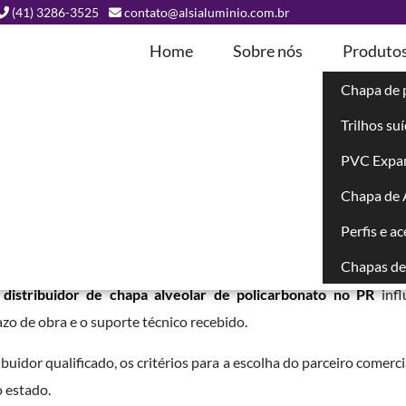
(41) 3286-3525
contato@alsialuminio.com.br
Home
Sobre nós
Produto
Chapa de 
Trilhos su
eolar de
PVC Expa
Chapa de
bonato No PR
Perfis e a
Chapas de 
aenses cresce a cada ano, com aplicações em coberturas residen
o
distribuidor de chapa alveolar de policarbonato no PR
infl
zo de obra e o suporte técnico recebido.
buidor qualificado, os critérios para a escolha do parceiro comerci
o estado.