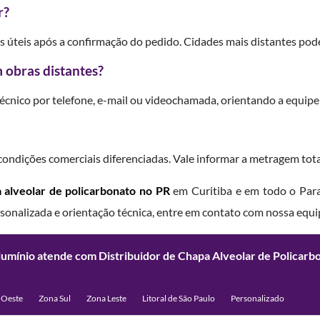
r?
as úteis após a confirmação do pedido. Cidades mais distantes po
 obras distantes?
técnico por telefone, e-mail ou videochamada, orientando a equipe
ndições comerciais diferenciadas. Vale informar a metragem total
a alveolar de policarbonato no PR
em Curitiba e em todo o Paran
sonalizada e orientação técnica, entre em contato com nossa equi
lumínio atende com Distribuidor de Chapa Alveolar de Policar
 Oeste
Zona Sul
Zona Leste
Litoral de São Paulo
Personalizado