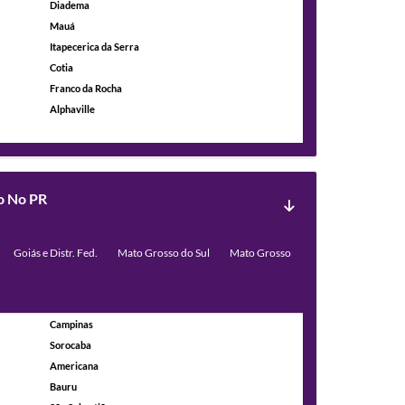
Diadema
Mauá
Itapecerica da Serra
Cotia
Franco da Rocha
Alphaville
to No PR
Goiás e Distr. Fed.
Mato Grosso do Sul
Mato Grosso
Campinas
Sorocaba
Americana
Bauru