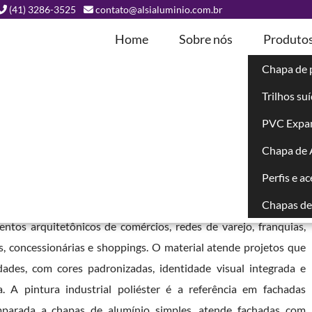
(41) 3286-3525
contato@alsialuminio.com.br
Home
Sobre nós
Produto
Chapa de 
Trilhos su
ada Comercial
PVC Expa
Chapa de
hú - Curitiba
Perfis e a
Chapas de 
- Curitiba
é um painel composto por duas lâminas de alumínio e
entos arquitetônicos de comércios, redes de varejo, franquias,
as, concessionárias e shoppings. O material atende projetos que
des, com cores padronizadas, identidade visual integrada e
. A pintura industrial poliéster é a referência em fachadas
omparada a chapas de alumínio simples, atende fachadas com