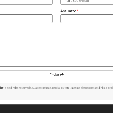
Assunto:
*
Enviar
iba
" é de direito reservado. Sua reprodução, parcial ou total, mesmo citando nossos links, é pro