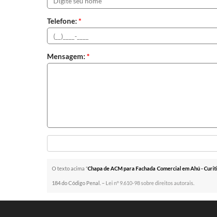
Telefone:
*
Mensagem:
*
O texto acima "
Chapa de ACM para Fachada Comercial em Ahú - Curit
184 do Código Penal. –
Lei n° 9.610-98 sobre direitos autorais
.