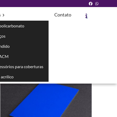
s
Contato
policarbonato
íços
ndido
Solicite um Orçamento
Chame no WhatsApp
 ACM
cessórios para coberturas
Informações
acrílico