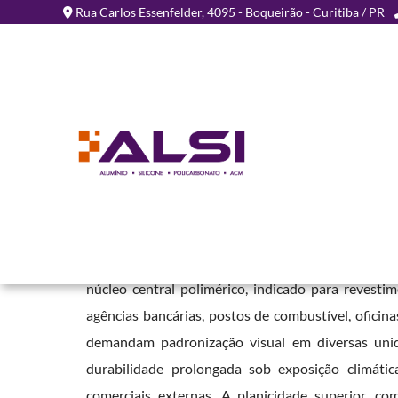
Rua Carlos Essenfelder, 4095 - Boqueirão - Curitiba / PR
Chapa de ACM para Fach
em Ahú - Curitiba
Home
»
Informações
»
Chapa de ACM para Fachada Comercial em A
A
Chapa de ACM para Fachada Comercial em Ahú 
núcleo central polimérico, indicado para revestim
agências bancárias, postos de combustível, oficin
demandam padronização visual em diversas unida
durabilidade prolongada sob exposição climática
comerciais externas. A planicidade superior, c