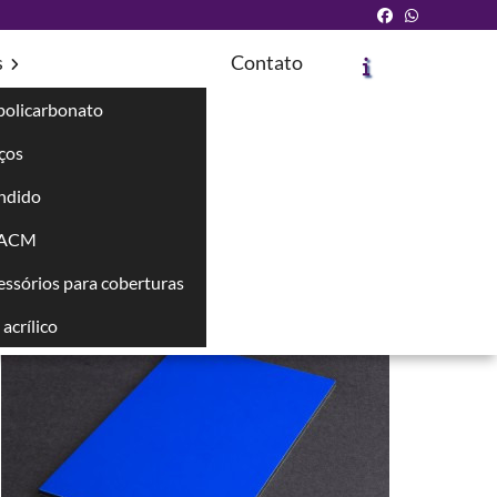
s
Contato
policarbonato
íços
ndido
Solicite um Orçamento
Chame no WhatsApp
 ACM
cessórios para coberturas
Informações
acrílico