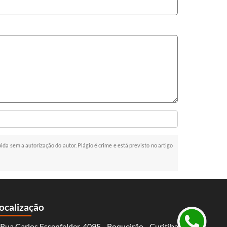
bida sem a autorização do autor. Plágio é crime e está previsto no artigo
ocalização
Rua Carlos Essenfelder, 4095 - Boqueirão - Curitiba