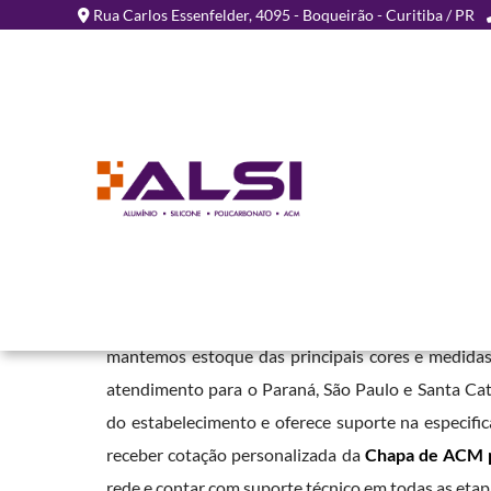
Rua Carlos Essenfelder, 4095 - Boqueirão - Curitiba / PR
Chapa de ACM para Fach
em Barueri - SP
Home
»
Informações
»
Chapa de ACM para Fachada Comercial em B
Trabalhamos com este material em cores foscas 
mantemos estoque das principais cores e medidas
atendimento para o Paraná, São Paulo e Santa Cat
do estabelecimento e oferece suporte na especific
receber cotação personalizada da
Chapa de ACM p
rede e contar com suporte técnico em todas as etap