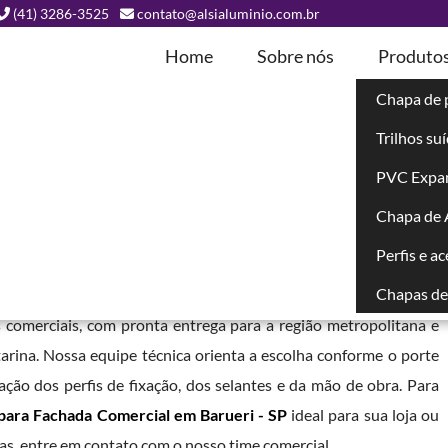
(41) 3286-3525
contato@alsialuminio.com.br
Home
Sobre nós
Produto
Chapa de 
Trilhos su
ada Comercial
PVC Expa
Chapa de
arueri - SP
Perfis e a
Chapas de 
e brilhantes. Em nossa estrutura estabelecida em Curitiba,
 comerciais, com pronta entrega para a região metropolitana e
arina. Nossa equipe técnica orienta a escolha conforme o porte
ação dos perfis de fixação, dos selantes e da mão de obra. Para
ara Fachada Comercial em Barueri - SP
ideal para sua loja ou
as, entre em contato com o nosso time comercial.