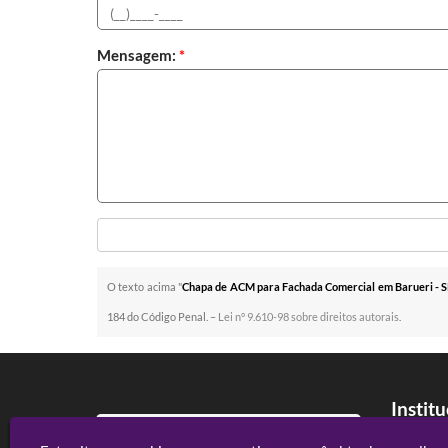
Mensagem:
*
O texto acima "
Chapa de ACM para Fachada Comercial em Barueri - 
184 do Código Penal. –
Lei n° 9.610-98 sobre direitos autorais
.
Instit
Home