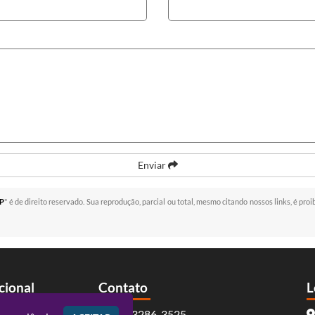
Enviar
SP
" é de direito reservado. Sua reprodução, parcial ou total, mesmo citando nossos links, é proi
ucional
Contato
L
(41) 3286-3525