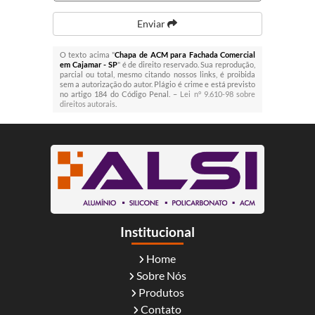
Enviar
O texto acima "
Chapa de ACM para Fachada Comercial
em Cajamar - SP
" é de direito reservado. Sua reprodução,
parcial ou total, mesmo citando nossos links, é proibida
sem a autorização do autor. Plágio é crime e está previsto
no artigo 184 do Código Penal. –
Lei n° 9.610-98 sobre
direitos autorais
.
Institucional
Home
Sobre Nós
Produtos
Contato