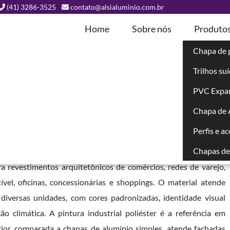
(41) 3286-3525
contato@alsialuminio.com.br
Home
Sobre nós
Produto
Chapa de 
Trilhos su
ada Comercial
PVC Expa
Chapa de
ampo Belo - SP
Perfis e a
Chapas de 
Campo Belo - SP
é um painel composto por duas lâminas de
ra revestimentos arquitetônicos de comércios, redes de varejo,
ível, oficinas, concessionárias e shoppings. O material atende
iversas unidades, com cores padronizadas, identidade visual
o climática. A pintura industrial poliéster é a referência em
rior, comparada a chapas de alumínio simples, atende fachadas