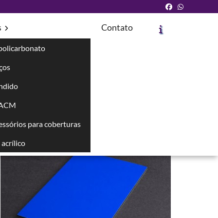
s
Contato
policarbonato
íços
ndido
Solicite um Orçamento
Chame no WhatsApp
 ACM
cessórios para coberturas
Informações
acrílico