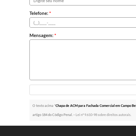
Telefone:
*
Mensagem:
*
O texto acima "
Chapa de ACM para Fachada Comercial em Campo Bel
artigo 184 do Código Penal. –
Lei n° 9.610-98 sobre direitos autorais
.