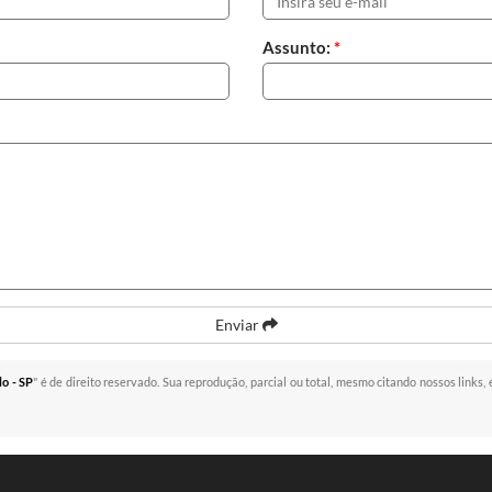
Assunto:
*
Enviar
o - SP
" é de direito reservado. Sua reprodução, parcial ou total, mesmo citando nossos links, 