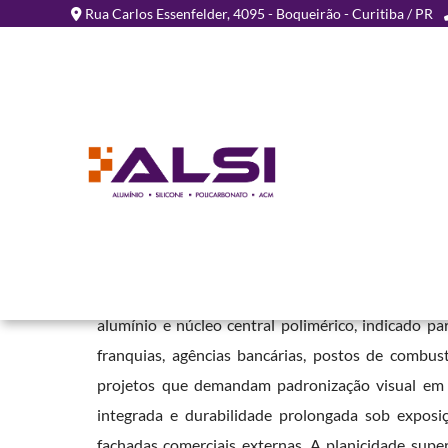
Rua Carlos Essenfelder, 4095 - Boqueirão - Curitiba / PR
Chapa de ACM para Fach
em Campo Belo - SP
Home
»
Informações
»
Chapa de ACM para Fachada Comercial em C
A
Chapa de ACM para Fachada Comercial em 
alumínio e núcleo central polimérico, indicado pa
franquias, agências bancárias, postos de combust
projetos que demandam padronização visual em d
integrada e durabilidade prolongada sob exposiçã
fachadas comerciais externas. A planicidade supe