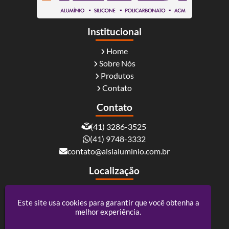
Institucional
Home
Sobre Nós
Produtos
Contato
Contato
(41) 3286-3525
(41) 9748-3332
contato@alsialuminio.com.br
Localização
Rua Carlos Essenfelder, 4095 - Boqueirão -
Curitiba / PR - CEP: 81730-060
Este site usa cookies para garantir que você obtenha a
melhor experiência.
Alsi Comércio De Alumínio - ACM e Policarbonato