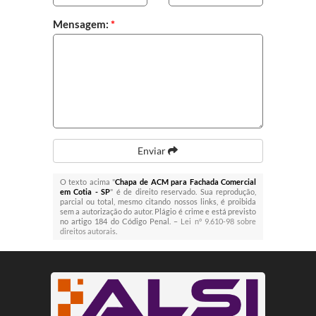
Mensagem:
*
Enviar
O texto acima "
Chapa de ACM para Fachada Comercial
em Cotia - SP
" é de direito reservado. Sua reprodução,
parcial ou total, mesmo citando nossos links, é proibida
sem a autorização do autor. Plágio é crime e está previsto
no artigo 184 do Código Penal. –
Lei n° 9.610-98 sobre
direitos autorais
.