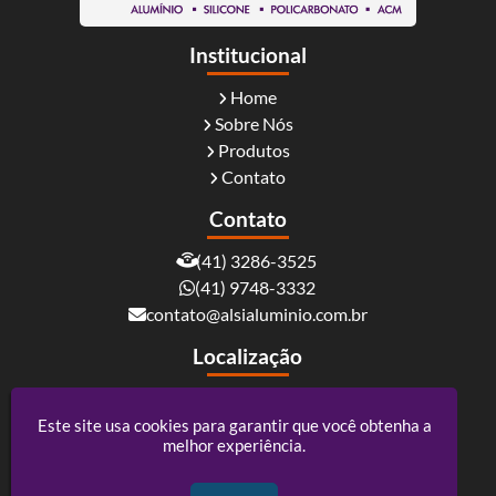
Institucional
Home
Sobre Nós
Produtos
Contato
Contato
(41) 3286-3525
(41) 9748-3332
contato@alsialuminio.com.br
Localização
Rua Carlos Essenfelder, 4095 - Boqueirão -
Curitiba / PR - CEP: 81730-060
Este site usa cookies para garantir que você obtenha a
melhor experiência.
Alsi Comércio De Alumínio - ACM e Policarbonato