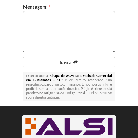
Mensagem:
*
Enviar
O texto acima "
Chapa de ACM para Fachada Comercial
em Guaianazes - SP
" é de direito reservado. Sua
reprodução, parcial ou total, mesmo citando nossos links, é
proibida sem a autorização do autor. Plágio é crime e está
previsto no artigo 184 do Código Penal. –
Lei n° 9.610-98
sobre direitos autorais
.