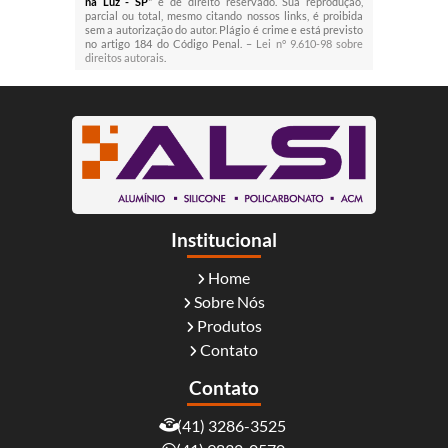
na Luz - SP
" é de direito reservado. Sua reprodução,
parcial ou total, mesmo citando nossos links, é proibida
sem a autorização do autor. Plágio é crime e está previsto
no artigo 184 do Código Penal. –
Lei n° 9.610-98 sobre
direitos autorais
.
Institucional
Home
Sobre Nós
Produtos
Contato
Contato
(41) 3286-3525