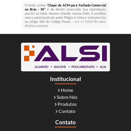
O texto acima "
Chapa de ACM para Fachada Comercial
no Brás - SP
" é de direito reservado. Sua reprodução,
parcial ou total, mesmo citando nossos links, é proibida
sem a autorização do autor. Plágio é crime e está previsto
no artigo 184 do Código Penal. –
Lei n° 9.610-98 sobre
direitos autorais
.
Institucional
Home
Sobre Nós
Produtos
Contato
Contato