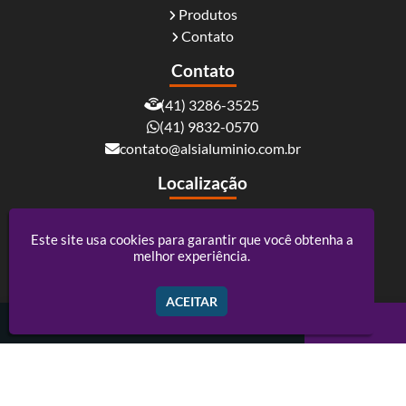
Produtos
Contato
Contato
(41) 3286-3525
(41) 9832-0570
contato@alsialuminio.com.br
Localização
Rua Carlos Essenfelder, 4095 - Boqueirão -
Curitiba / PR - CEP: 81730-060
Este site usa cookies para garantir que você obtenha a
melhor experiência.
Alsi Comércio De Alumínio - ACM e Policarbonato
ACEITAR