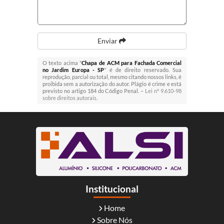
Enviar
O texto acima "
Chapa de ACM para Fachada Comercial
no Jardim Europa - SP
" é de direito reservado. Sua
reprodução, parcial ou total, mesmo citando nossos links, é
proibida sem a autorização do autor. Plágio é crime e está
previsto no artigo 184 do Código Penal. –
Lei n° 9.610-98
sobre direitos autorais
.
Institucional
Home
Sobre Nós