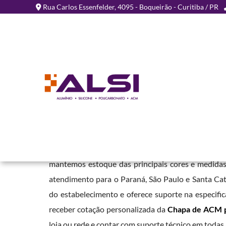
Rua Carlos Essenfelder, 4095 - Boqueirão - Curitiba / PR
Chapa de ACM para Fach
no Jardim São Luiz - SP
Home
»
Informações
»
Chapa de ACM para Fachada Comercial no Ja
Trabalhamos com este material em cores foscas 
mantemos estoque das principais cores e medidas
atendimento para o Paraná, São Paulo e Santa Cat
do estabelecimento e oferece suporte na especific
receber cotação personalizada da
Chapa de ACM pa
loja ou rede e contar com suporte técnico em todas