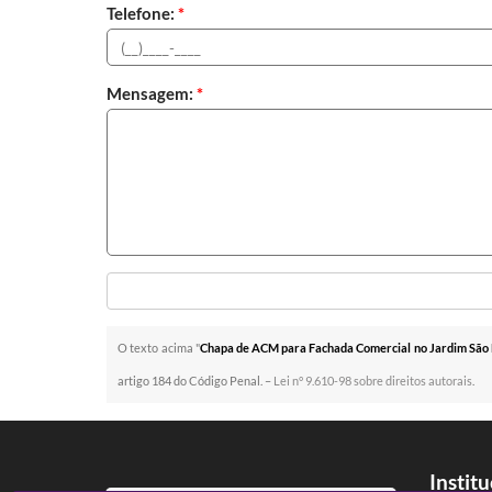
Telefone:
*
Mensagem:
*
O texto acima "
Chapa de ACM para Fachada Comercial no Jardim São L
artigo 184 do Código Penal. –
Lei n° 9.610-98 sobre direitos autorais
.
Instit